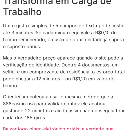
Transforma em Carga de
Trabalho
Um registro simples de 5 campos de texto pode custar
até 3 minutos. Se cada minuto equivale a R$0,10 de
tempo remunerado, o custo de oportunidade já supera
o suposto bônus.
Mas o verdadeiro preço aparece quando o site pede a
verificação de identidade. Dentre 4 documentos, um
selfie, e um comprovante de residência, o esforço total
pode chegar a 12 minutos – ou R$1,20 em valor de
tempo.
Orientei um colega a usar o mesmo método que a
888casino usa para validar contas: ele acabou
gastando 22 minutos e ainda assim não conseguiu tirar
nada dos 185 giros.
Baixar jogo bingo eletrônico grátis: a verdade que