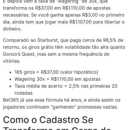
E depois vem a taxa de “wagering” de 30x, que
transforma os R$37,00 em R$1.110,00 de apostas
necessárias. Se você ganha apenas R$3,00 no primeiro
dia, ainda tem que jogar mais R$1.107,00 para libertar o
dinheiro.
Comparado ao Starburst, que paga cerca de 96,5% de
retorno, os giros grátis têm volatilidade tão alta quanto
Gonzo’s Quest, mas sem a mesma frequência de
vitórias.
185 giros = R$37,00 (valor hipotético)
Wagering 30x = R$1.110,00 em apostas
Taxa média de acerto = 2,5% nas primeiras 20
rodadas
Bet365 já usa essa fórmula há anos, e ainda assim os
jogadores continuam “ganhando” promessas vazias.
Como o Cadastro Se