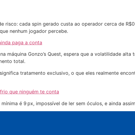
de risco: cada spin gerado custa ao operador cerca de R$
que nenhum jogador percebe.
ainda paga a conta
 na máquina Gonzo’s Quest, espera que a volatilidade alta
ento total.
significa tratamento exclusivo, o que eles realmente enco
frio que ninguém te conta
mínima é 9 px, impossível de ler sem óculos, e ainda assim