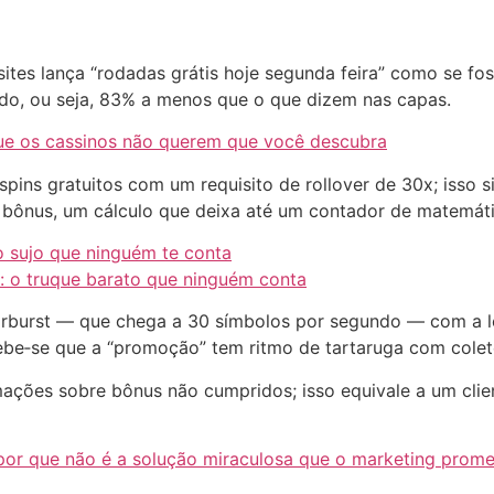
sites lança “rodadas grátis hoje segunda feira” como se fos
ado, ou seja, 83% a menos que o que dizem nas capas.
 que os cassinos não querem que você descubra
ins gratuitos com um requisito de rollover de 30x; isso si
 bônus, um cálculo que deixa até um contador de matemát
go sujo que ninguém te conta
o: o truque barato que ninguém conta
rburst — que chega a 30 símbolos por segundo — com a le
ebe‑se que a “promoção” tem ritmo de tartaruga com colete
ções sobre bônus não cumpridos; isso equivale a um client
por que não é a solução miraculosa que o marketing prome