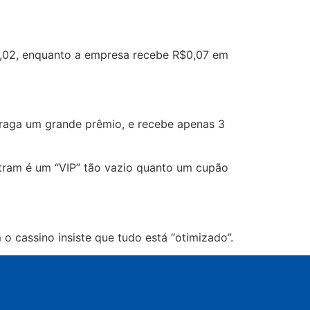
0,02, enquanto a empresa recebe R$0,07 em
 traga um grande prêmio, e recebe apenas 3
ntram é um “VIP” tão vazio quanto um cupão
 o cassino insiste que tudo está “otimizado”.