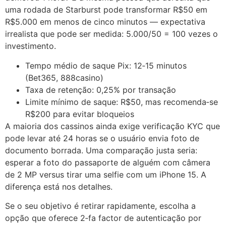
uma rodada de Starburst pode transformar R$50 em
R$5.000 em menos de cinco minutos — expectativa
irrealista que pode ser medida: 5.000/50 = 100 vezes o
investimento.
Tempo médio de saque Pix: 12‑15 minutos
(Bet365, 888casino)
Taxa de retenção: 0,25% por transação
Limite mínimo de saque: R$50, mas recomenda‑se
R$200 para evitar bloqueios
A maioria dos cassinos ainda exige verificação KYC que
pode levar até 24 horas se o usuário envia foto de
documento borrada. Uma comparação justa seria:
esperar a foto do passaporte de alguém com câmera
de 2 MP versus tirar uma selfie com um iPhone 15. A
diferença está nos detalhes.
Se o seu objetivo é retirar rapidamente, escolha a
opção que oferece 2‑fa factor de autenticação por