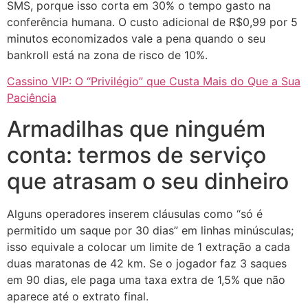
SMS, porque isso corta em 30% o tempo gasto na
conferência humana. O custo adicional de R$0,99 por 5
minutos economizados vale a pena quando o seu
bankroll está na zona de risco de 10%.
Cassino VIP: O “Privilégio” que Custa Mais do Que a Sua
Paciência
Armadilhas que ninguém
conta: termos de serviço
que atrasam o seu dinheiro
Alguns operadores inserem cláusulas como “só é
permitido um saque por 30 dias” em linhas minúsculas;
isso equivale a colocar um limite de 1 extração a cada
duas maratonas de 42 km. Se o jogador faz 3 saques
em 90 dias, ele paga uma taxa extra de 1,5% que não
aparece até o extrato final.