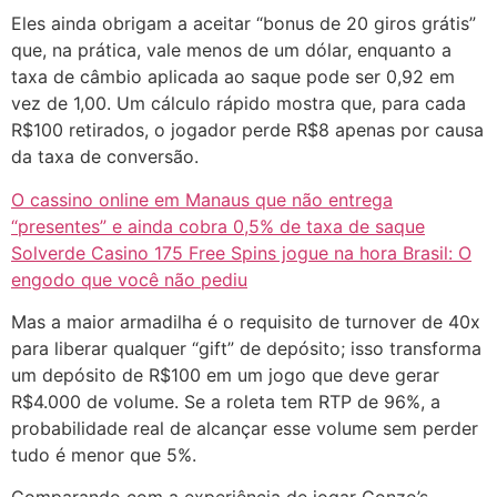
Eles ainda obrigam a aceitar “bonus de 20 giros grátis”
que, na prática, vale menos de um dólar, enquanto a
taxa de câmbio aplicada ao saque pode ser 0,92 em
vez de 1,00. Um cálculo rápido mostra que, para cada
R$100 retirados, o jogador perde R$8 apenas por causa
da taxa de conversão.
O cassino online em Manaus que não entrega
“presentes” e ainda cobra 0,5% de taxa de saque
Solverde Casino 175 Free Spins jogue na hora Brasil: O
engodo que você não pediu
Mas a maior armadilha é o requisito de turnover de 40x
para liberar qualquer “gift” de depósito; isso transforma
um depósito de R$100 em um jogo que deve gerar
R$4.000 de volume. Se a roleta tem RTP de 96%, a
probabilidade real de alcançar esse volume sem perder
tudo é menor que 5%.