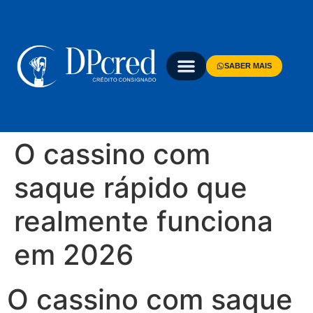
SABER MAIS
O cassino com
saque rápido que
realmente funciona
em 2026
O cassino com saque