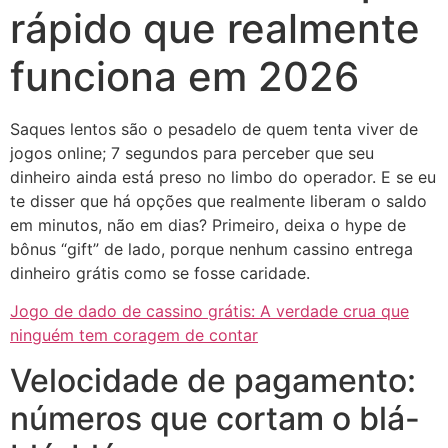
rápido que realmente
funciona em 2026
Saques lentos são o pesadelo de quem tenta viver de
jogos online; 7 segundos para perceber que seu
dinheiro ainda está preso no limbo do operador. E se eu
te disser que há opções que realmente liberam o saldo
em minutos, não em dias? Primeiro, deixa o hype de
bônus “gift” de lado, porque nenhum cassino entrega
dinheiro grátis como se fosse caridade.
Jogo de dado de cassino grátis: A verdade crua que
ninguém tem coragem de contar
Velocidade de pagamento:
números que cortam o blá-