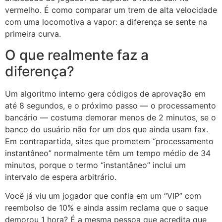
vermelho. É como comparar um trem de alta velocidade
com uma locomotiva a vapor: a diferença se sente na
primeira curva.
O que realmente faz a
diferença?
Um algoritmo interno gera códigos de aprovação em
até 8 segundos, e o próximo passo — o processamento
bancário — costuma demorar menos de 2 minutos, se o
banco do usuário não for um dos que ainda usam fax.
Em contrapartida, sites que prometem “processamento
instantâneo” normalmente têm um tempo médio de 34
minutos, porque o termo “instantâneo” inclui um
intervalo de espera arbitrário.
Você já viu um jogador que confia em um “VIP” com
reembolso de 10% e ainda assim reclama que o saque
demorou 1 hora? É a mesma pessoa que acredita que