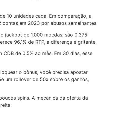
 de 10 unidades cada. Em comparação, a
2 contas em 2023 por abusos semelhantes.
r o jackpot de 1.000 moedas; são 0,375
rece 96,1% de RTP, a diferença é gritante.
 um CDB de 0,5% ao mês. Em 30 dias, esse
bloquear o bônus, você precisa apostar
põe um rollover de 50x sobre os ganhos,
poucos spins. A mecânica da oferta da
reita.