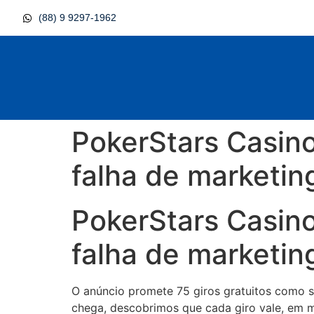
(88) 9 9297-1962
PokerStars Casino
falha de marketi
PokerStars Casino
falha de marketi
O anúncio promete 75 giros gratuitos como s
chega, descobrimos que cada giro vale, em mé