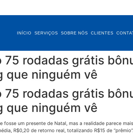
INÍCIO
SERVIÇOS
SOBRE NÓS
CLIENTES
CONTA
 75 rodadas grátis bônu
ng que ninguém vê
 75 rodadas grátis bônu
ng que ninguém vê
e fosse um presente de Natal, mas a realidade parece mai
dia, R$0,20 de retorno real, totalizando R$15 de “prêmio”