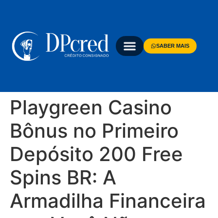
SABER MAIS
Playgreen Casino
Bônus no Primeiro
Depósito 200 Free
Spins BR: A
Armadilha Financeira