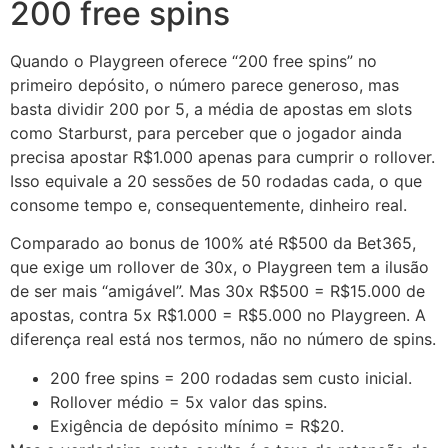
200 free spins
Quando o Playgreen oferece “200 free spins” no
primeiro depósito, o número parece generoso, mas
basta dividir 200 por 5, a média de apostas em slots
como Starburst, para perceber que o jogador ainda
precisa apostar R$1.000 apenas para cumprir o rollover.
Isso equivale a 20 sessões de 50 rodadas cada, o que
consome tempo e, consequentemente, dinheiro real.
Comparado ao bonus de 100% até R$500 da Bet365,
que exige um rollover de 30x, o Playgreen tem a ilusão
de ser mais “amigável”. Mas 30x R$500 = R$15.000 de
apostas, contra 5x R$1.000 = R$5.000 no Playgreen. A
diferença real está nos termos, não no número de spins.
200 free spins = 200 rodadas sem custo inicial.
Rollover médio = 5x valor das spins.
Exigência de depósito mínimo = R$20.