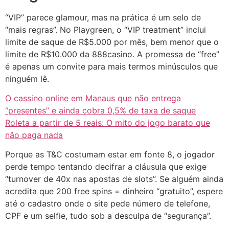
“VIP” parece glamour, mas na prática é um selo de
“mais regras”. No Playgreen, o “VIP treatment” inclui
limite de saque de R$5.000 por mês, bem menor que o
limite de R$10.000 da 888casino. A promessa de “free”
é apenas um convite para mais termos minúsculos que
ninguém lê.
O cassino online em Manaus que não entrega
“presentes” e ainda cobra 0,5% de taxa de saque
Roleta a partir de 5 reais: O mito do jogo barato que
não paga nada
Porque as T&C costumam estar em fonte 8, o jogador
perde tempo tentando decifrar a cláusula que exige
“turnover de 40x nas apostas de slots”. Se alguém ainda
acredita que 200 free spins = dinheiro “gratuito”, espere
até o cadastro onde o site pede número de telefone,
CPF e um selfie, tudo sob a desculpa de “segurança”.