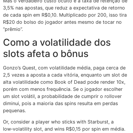
Mas o verdadeiro custo oculto é a taxa de retenção de
3,5% nas apostas, que reduz a expectativa de retorno
de cada spin em R$0,10. Multiplicado por 200, isso tira
R$20 do bolso do jogador antes mesmo de tocar no
“prêmio”.
Como a volatilidade dos
slots afeta o bônus
Gonzo’s Quest, com volatilidade média, paga cerca de
2,5 vezes a aposta a cada vitória, enquanto um slot de
alta volatilidade como Book of Dead pode render 10x,
porém com menos frequência. Se o jogador escolher
um slot volátil, a probabilidade de cumprir o rollover
diminui, pois a maioria das spins resulta em perdas
pequenas.
Or, consider a player who sticks with Starburst, a
low‑volatility slot, and wins R$0,15 por spin em média.