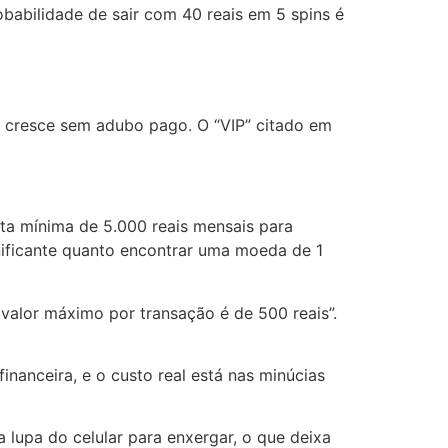
babilidade de sair com 40 reais em 5 spins é
 cresce sem adubo pago. O “VIP” citado em
ta mínima de 5.000 reais mensais para
nificante quanto encontrar uma moeda de 1
 valor máximo por transação é de 500 reais”.
nanceira, e o custo real está nas minúcias
a lupa do celular para enxergar, o que deixa