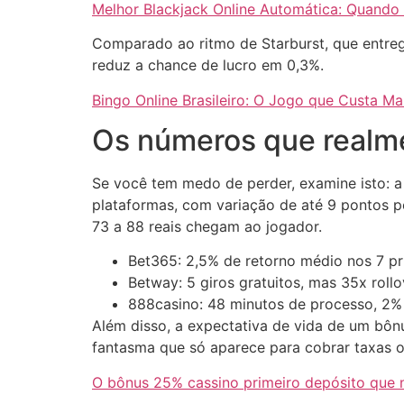
Melhor Blackjack Online Automática: Quando
Comparado ao ritmo de Starburst, que entre
reduz a chance de lucro em 0,3%.
Bingo Online Brasileiro: O Jogo que Custa M
Os números que realm
Se você tem medo de perder, examine isto: a
plataformas, com variação de até 9 pontos pe
73 a 88 reais chegam ao jogador.
Bet365: 2,5% de retorno médio nos 7 pri
Betway: 5 giros gratuitos, mas 35x rollo
888casino: 48 minutos de processo, 2%
Além disso, a expectativa de vida de um bôn
fantasma que só aparece para cobrar taxas o
O bônus 25% cassino primeiro depósito que n