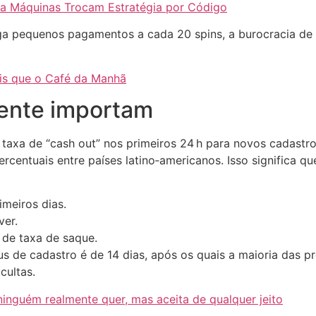
 a Máquinas Trocam Estratégia por Código
ga pequenos pagamentos a cada 20 spins, a burocracia de 
ais que o Café da Manhã
ente importam
 taxa de “cash out” nos primeiros 24 h para novos cadastr
rcentuais entre países latino‑americanos. Isso significa q
meiros dias.
ver.
 de taxa de saque.
us de cadastro é de 14 dias, após os quais a maioria das
cultas.
inguém realmente quer, mas aceita de qualquer jeito