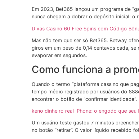
Em 2023, Bet365 lançou um programa de “ganh
nunca chegam a dobrar o depósito inicial; o 
Divas Casino 60 Free Spins com Código Bônus
Mas não tem que ser só Bet365. Betway oferec
giros em um peso de 0,14 centavos cada, se 
evaporar em segundos.
Como funciona a prom
Quando o termo “plataforma cassino que paga 
tempo médio registrado por usuários do 888c
encontrar o botão de “confirmar identidade”.
keno dinheiro real iPhone: o engodo que seu
Um usuário teste gastou 7 minutos preenchend
no botão “retirar”. O valor líquido recebido