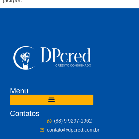
jackpot.
Menu
Contatos
(88) 9 9297-1962
contato@dpcred.com.br