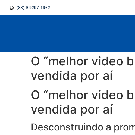
(88) 9 9297-1962
O “melhor video b
vendida por aí
O “melhor video b
vendida por aí
Desconstruindo a prom