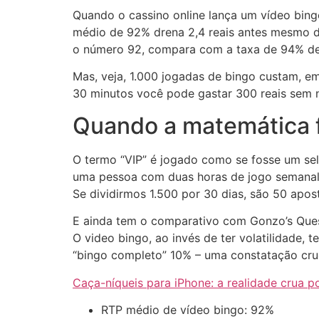
Quando o cassino online lança um vídeo bing
médio de 92% drena 2,4 reais antes mesmo de
o número 92, compara com a taxa de 94% de u
Mas, veja, 1.000 jogadas de bingo custam, em
30 minutos você pode gastar 300 reais sem n
Quando a matemática f
O termo “VIP” é jogado como se fosse um sel
uma pessoa com duas horas de jogo semanal c
Se dividirmos 1.500 por 30 dias, são 50 apost
E ainda tem o comparativo com Gonzo’s Quest
O video bingo, ao invés de ter volatilidade
“bingo completo” 10% – uma constatação crue
Caça-níqueis para iPhone: a realidade crua p
RTP médio de vídeo bingo: 92%