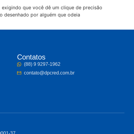
, exigindo que você dê um clique de precisão
ido desenhado por alguém que odeia
Contatos
(88) 9 9297-1962
contato@dpcred.com.br
001-37