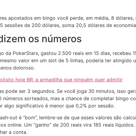
ólares apostados em bingo você perde, em média, 8 dólares
em 5 sessões de 200 dólares, soma 20,5 dólares de economi
 dizem os números
o da PokerStars, gastou 2.500 reais em 15 dias, recebeu 1
o mesmo valor em um slot de 5 linhas, poderia ter atingido
menos doloroso.
ósito hoje BR: a armadilha que ninguém quer admitir
as pode ser 3 segundos. Se você joga 30 minutos, isso ger
00 números sorteados, mas a chance de completar bingo co
r algo significativo é menor que 0,2% por sessão.
sh‑out é “bom”, lembre-se de que esses valores são calcu
os online. Um “ganho” de 200 reais vira 185 reais líquidos
har a conta.