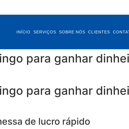
INÍCIO
SERVIÇOS
SOBRE NÓS
CLIENTES
CONTA
ingo para ganhar dinhei
ingo para ganhar dinhei
essa de lucro rápido