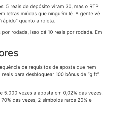
s: 5 reais de depósito viram 30, mas o RTP
m letras miúdas que ninguém lê. A gente vê
ápido” quanto a roleta.
 por rodada, isso dá 10 reais por rodada. Em
ores
sequência de requisitos de aposta que nem
eais para desbloquear 100 bônus de “gift”.
 de 5.000 vezes a aposta em 0,02% das vezes.
s 70% das vezes, 2 símbolos raros 20% e