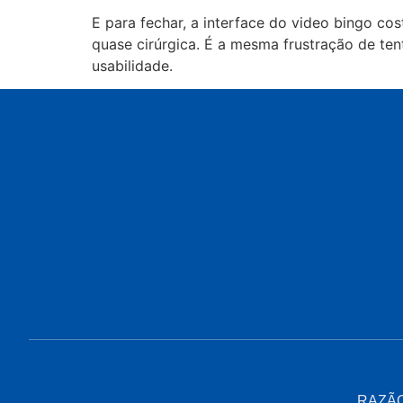
E para fechar, a interface do video bingo c
quase cirúrgica. É a mesma frustração de t
usabilidade.
RAZÃO