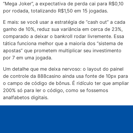
“Mega Joker”, a expectativa de perda cai para R$0,10
por rodada, totalizando R$1,50 em 15 jogadas.
E mais: se você usar a estratégia de “cash out” a cada
ganho de 10%, reduz sua variância em cerca de 23%,
comparado a deixar o bankroll rodar livremente. Essa
tática funciona melhor que a maioria dos “sistema de
apostas” que prometem multiplicar seu investimento
por 7 em uma jogada.
Um detalhe que me deixa nervoso: o layout do painel
de controle da 888casino ainda usa fonte de 10px para
o campo de código de bônus. É ridículo ter que ampliar
200% só para ler o código, como se fossemos
analfabetos digitais.