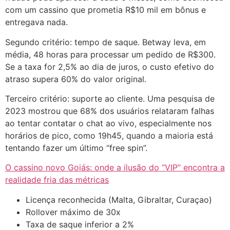
com um cassino que prometia R$10 mil em bônus e
entregava nada.
Segundo critério: tempo de saque. Betway leva, em
média, 48 horas para processar um pedido de R$300.
Se a taxa for 2,5% ao dia de juros, o custo efetivo do
atraso supera 60% do valor original.
Terceiro critério: suporte ao cliente. Uma pesquisa de
2023 mostrou que 68% dos usuários relataram falhas
ao tentar contatar o chat ao vivo, especialmente nos
horários de pico, como 19h45, quando a maioria está
tentando fazer um último “free spin”.
O cassino novo Goiás: onde a ilusão do “VIP” encontra a
realidade fria das métricas
Licença reconhecida (Malta, Gibraltar, Curaçao)
Rollover máximo de 30x
Taxa de saque inferior a 2%