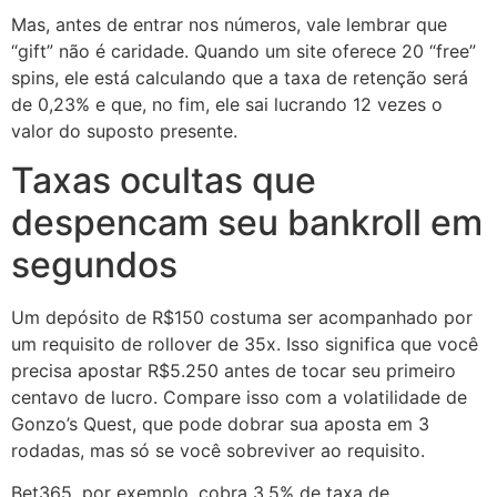
Mas, antes de entrar nos números, vale lembrar que
“gift” não é caridade. Quando um site oferece 20 “free”
spins, ele está calculando que a taxa de retenção será
de 0,23% e que, no fim, ele sai lucrando 12 vezes o
valor do suposto presente.
Taxas ocultas que
despencam seu bankroll em
segundos
Um depósito de R$150 costuma ser acompanhado por
um requisito de rollover de 35x. Isso significa que você
precisa apostar R$5.250 antes de tocar seu primeiro
centavo de lucro. Compare isso com a volatilidade de
Gonzo’s Quest, que pode dobrar sua aposta em 3
rodadas, mas só se você sobreviver ao requisito.
Bet365, por exemplo, cobra 3,5% de taxa de