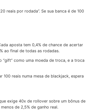
 20 reais por rodada”. Se sua banca é de 100
a. Cada aposta tem 0,4% de chance de acertar
4% ao final de todas as rodadas.
 o “gift” como uma moeda de troca, e a troca
r 100 reais numa mesa de blackjack, espera
que exige 40x de rollover sobre um bônus de
é menos de 2,5% de ganho real.