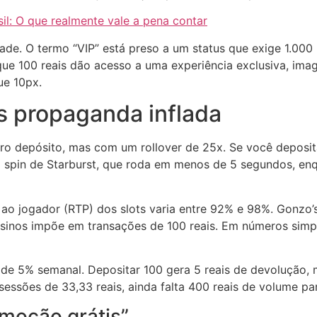
sil: O que realmente vale a pena contar
de. O termo “VIP” está preso a um status que exige 1.000 r
ue 100 reais dão acesso a uma experiência exclusiva, imag
ue 10px.
s propaganda inflada
o depósito, mas com um rollover de 25x. Se você deposit
 ao spin de Starburst, que roda em menos de 5 segundos, e
 ao jogador (RTP) dos slots varia entre 92% e 98%. Gonzo’
inos impõe em transações de 100 reais. Em números simpl
 de 5% semanal. Depositar 100 gera 5 reais de devolução,
sessões de 33,33 reais, ainda falta 400 reais de volume pa
omoção grátis”