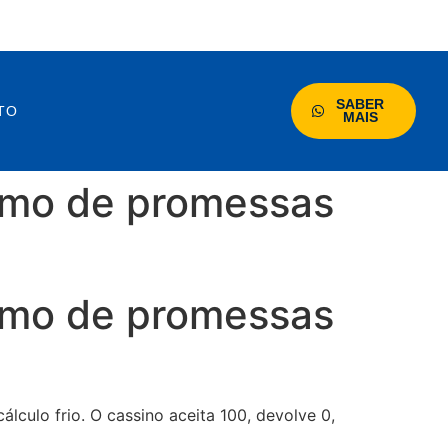
SABER
TO
MAIS
ismo de promessas
ismo de promessas
lculo frio. O cassino aceita 100, devolve 0,