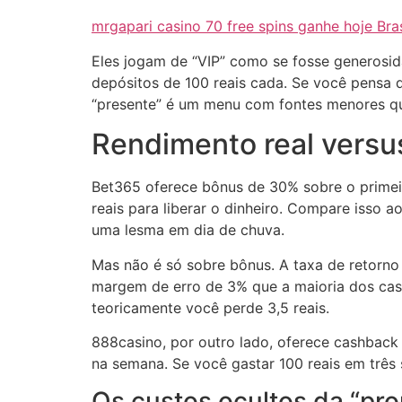
mrgapari casino 70 free spins ganhe hoje Bra
Eles jogam de “VIP” como se fosse generosida
depósitos de 100 reais cada. Se você pensa q
“presente” é um menu com fontes menores q
Rendimento real versu
Bet365 oferece bônus de 30% sobre o primeir
reais para liberar o dinheiro. Compare isso
uma lesma em dia de chuva.
Mas não é só sobre bônus. A taxa de retorno
margem de erro de 3% que a maioria dos cass
teoricamente você perde 3,5 reais.
888casino, por outro lado, oferece cashback
na semana. Se você gastar 100 reais em três 
Os custos ocultos da “pr