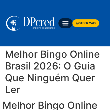
SABER MAIS
Melhor Bingo Online
Brasil 2026: O Guia
Que Ninguém Quer
Ler
Melhor Bingo Online