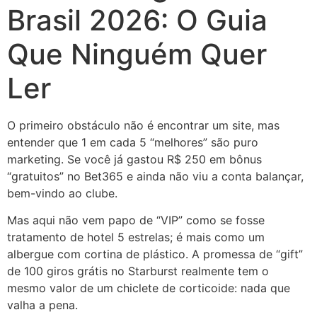
Brasil 2026: O Guia
Que Ninguém Quer
Ler
O primeiro obstáculo não é encontrar um site, mas
entender que 1 em cada 5 “melhores” são puro
marketing. Se você já gastou R$ 250 em bônus
“gratuitos” no Bet365 e ainda não viu a conta balançar,
bem-vindo ao clube.
Mas aqui não vem papo de “VIP” como se fosse
tratamento de hotel 5 estrelas; é mais como um
albergue com cortina de plástico. A promessa de “gift”
de 100 giros grátis no Starburst realmente tem o
mesmo valor de um chiclete de corticoide: nada que
valha a pena.