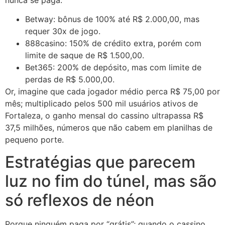
Betway: bônus de 100% até R$ 2.000,00, mas
requer 30x de jogo.
888casino: 150% de crédito extra, porém com
limite de saque de R$ 1.500,00.
Bet365: 200% de depósito, mas com limite de
perdas de R$ 5.000,00.
Or, imagine que cada jogador médio perca R$ 75,00 por
mês; multiplicado pelos 500 mil usuários ativos de
Fortaleza, o ganho mensal do cassino ultrapassa R$
37,5 milhões, números que não cabem em planilhas de
pequeno porte.
Estratégias que parecem
luz no fim do túnel, mas são
só reflexos de néon
Porque ninguém paga por “grátis”; quando o cassino