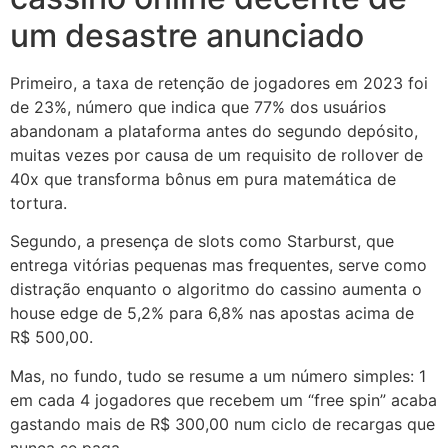
um desastre anunciado
Primeiro, a taxa de retenção de jogadores em 2023 foi
de 23%, número que indica que 77% dos usuários
abandonam a plataforma antes do segundo depósito,
muitas vezes por causa de um requisito de rollover de
40x que transforma bônus em pura matemática de
tortura.
Segundo, a presença de slots como Starburst, que
entrega vitórias pequenas mas frequentes, serve como
distração enquanto o algoritmo do cassino aumenta o
house edge de 5,2% para 6,8% nas apostas acima de
R$ 500,00.
Mas, no fundo, tudo se resume a um número simples: 1
em cada 4 jogadores que recebem um “free spin” acaba
gastando mais de R$ 300,00 num ciclo de recargas que
nunca se paga.