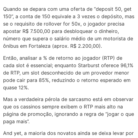
Quando se depara com uma oferta de “deposit 50, get
150”, a conta de 150 equivale a 3 vezes o depósito, mas
se o requisito de rollover for 50x, o jogador precisa
apostar R$ 7.500,00 para desbloquear o dinheiro,
número que supera o salário médio de um motorista de
ônibus em Fortaleza (aprox. R$ 2.200,00).
Então, analisar a % de retorno ao jogador (RTP) de
cada slot é essencial; enquanto Starburst oferece 96,1%
de RTP, um slot desconhecido de um provedor menor
pode cair para 85%, reduzindo o retorno esperado em
quase 12%.
Mas a verdadeira pérola de sarcasmo está em observar
que os cassinos sempre exibem o RTP mais alto na
página de promoção, ignorando a regra de “jogar o que
paga mais”.
And yet, a maioria dos novatos ainda se deixa levar por