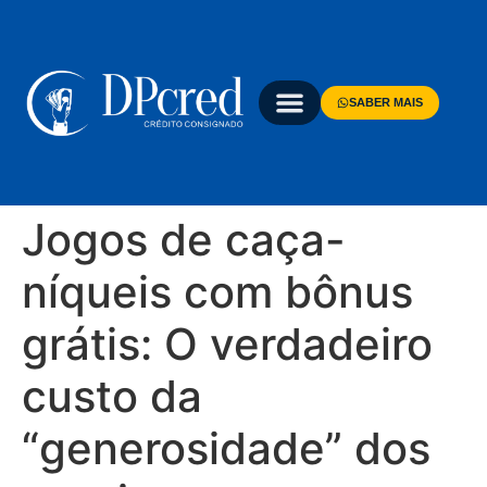
SABER MAIS
Jogos de caça-
níqueis com bônus
grátis: O verdadeiro
custo da
“generosidade” dos