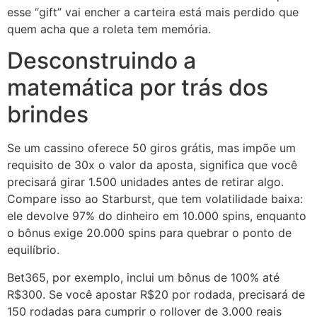
esse “gift” vai encher a carteira está mais perdido que
quem acha que a roleta tem memória.
Desconstruindo a
matemática por trás dos
brindes
Se um cassino oferece 50 giros grátis, mas impõe um
requisito de 30x o valor da aposta, significa que você
precisará girar 1.500 unidades antes de retirar algo.
Compare isso ao Starburst, que tem volatilidade baixa:
ele devolve 97% do dinheiro em 10.000 spins, enquanto
o bônus exige 20.000 spins para quebrar o ponto de
equilíbrio.
Bet365, por exemplo, inclui um bônus de 100% até
R$300. Se você apostar R$20 por rodada, precisará de
150 rodadas para cumprir o rollover de 3.000 reais