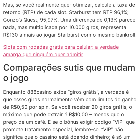
Mas, se você realmente quer otimizar, calcule a taxa de
retorno (RTP) de cada slot. Starburst tem RTP 96,1%;
Gonzo’s Quest, 95,97%. Uma diferença de 0,13% parece
nada, mas multiplicada por 10.000 giros, representa
R$130 a mais ao jogar Starburst com o mesmo bankroll.
Slots com rodadas grátis para celular: a verdade
amarga que ninguém quer admitir
Comparações sutis que mudam
o jogo
Enquanto 888casino exibe “giros grátis”, a verdade é
que esses giros normalmente vêm com limites de ganho
de R$0,50 por spin. Se você receber 20 giros grátis, o
máximo que pode extrair é R$10,00 – menos que o
preço de um café. E se o bônus exigir código “VIP” que
promete tratamento especial, lembre-se: “VIP” não
significa que o cassino está doando dinheiro; é só um