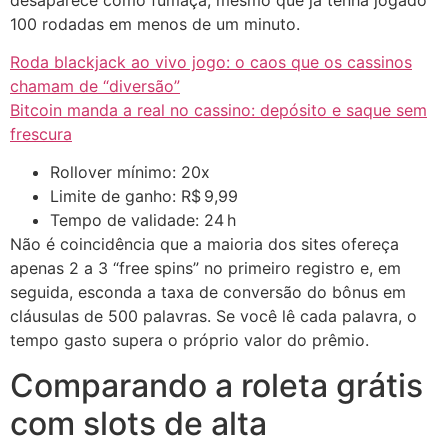
100 rodadas em menos de um minuto.
Roda blackjack ao vivo jogo: o caos que os cassinos
chamam de “diversão”
Bitcoin manda a real no cassino: depósito e saque sem
frescura
Rollover mínimo: 20x
Limite de ganho: R$ 9,99
Tempo de validade: 24 h
Não é coincidência que a maioria dos sites ofereça
apenas 2 a 3 “free spins” no primeiro registro e, em
seguida, esconda a taxa de conversão do bônus em
cláusulas de 500 palavras. Se você lê cada palavra, o
tempo gasto supera o próprio valor do prêmio.
Comparando a roleta grátis
com slots de alta