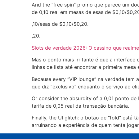
And the “free spin” promo que parece um doce 
de 0,10 real em mesas de esas de $0,10/$0,2
,10/esas de $0,10/$0,20.
,20.
Slots de verdade 2026: O cassino que realm
Mas o ponto mais irritante é que a interface
linhas de lista até encontrar a primeira mesa
Because every “VIP lounge” na verdade tem 
que diz “exclusivo” enquanto o serviço ao cl
Or consider the absurdity of a 0,01 ponto d
tarifa de 0,05 real da transação bancária.
Finally, the UI glitch: o botão de “fold” est
arruinando a experiência de quem tenta joga