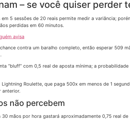
nam – se você quiser perder 
s em 5 sessões de 20 reais permite medir a variância; poré
mãos perdidas em 60 minutos.
nguém avisa
e chance contra um baralho completo, então esperar 509 m
.
nta “bluff” com 0,5 real de aposta mínima; a probabilidade
t Lightning Roulette, que paga 500x em menos de 1 segundo
 anterior.
tos não percebem
 30 mãos por hora gastará aproximadamente 0,75 real de 