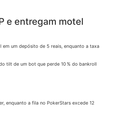
P e entregam motel
al em um depósito de 5 reais, enquanto a taxa
do tilt de um bot que perde 10 % do bankroll
r, enquanto a fila no PokerStars excede 12