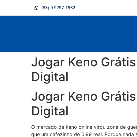
(88) 9 9297-1962
Jogar Keno Grátis
Digital
Jogar Keno Grátis
Digital
O mercado de keno online virou zona de gu
que um cafezinho de 0,99 real. Porque nada s