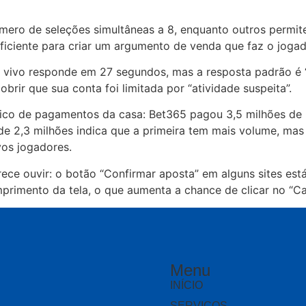
úmero de seleções simultâneas a 8, enquanto outros permit
iciente para criar um argumento de venda que faz o jogado
 vivo responde em 27 segundos, mas a resposta padrão é “P
brir que sua conta foi limitada por “atividade suspeita”.
órico de pagamentos da casa: Bet365 pagou 3,5 milhões de 
de 2,3 milhões indica que a primeira tem mais volume, mas
vos jogadores.
e ouvir: o botão “Confirmar aposta” em alguns sites está 
rimento da tela, o que aumenta a chance de clicar no “Ca
Menu
INÍCIO
SERVIÇOS