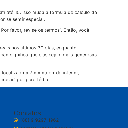
em até 10. Isso muda a fórmula de cálculo de
r se sentir especial.
or favor, revise os termos”. Então, você
reais nos últimos 30 dias, enquanto
 não significa que elas sejam mais generosas
localizado a 7 cm da borda inferior,
ncelar” por puro tédio.
Contatos
(88) 9 9297-1962