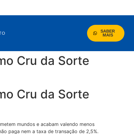
SABER
TO
MAIS
smo Cru da Sorte
smo Cru da Sorte
prometem mundos e acabam valendo menos
s não paga nem a taxa de transação de 2,5%.