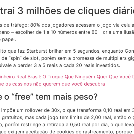
rai 3 milhões de cliques diár
s de tráfego: 80% dos jogadores acessam o jogo via celul
eno – escolher de 1 a 10 números entre 80 – cria uma ilusã
 papel.
ito que faz Starburst brilhar em 5 segundos, enquanto Gon
de “spin” de slot, porém sem a promessa de multipliers gi
le a perder 3 a 5 reais a cada 20 reais investidos.
nheiro Real Brasil: O Truque Que Ninguém Quer Que Você
 que os cassinos não querem que você descubra
o “free” tem mais peso?
impõe um rollover de 30x, o que transforma 0,10 real em 3 
 gratuitos, mas cada jogo tem limite de 2,00 real, então o
 porém restringe a retirada a 0,50 real por dia, o que lev
 que exigem aceitação de cookies de rastreamento, porque