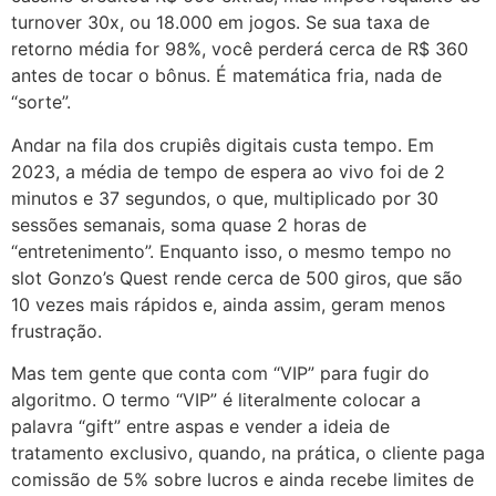
turnover 30x, ou 18.000 em jogos. Se sua taxa de
retorno média for 98%, você perderá cerca de R$ 360
antes de tocar o bônus. É matemática fria, nada de
“sorte”.
Andar na fila dos crupiês digitais custa tempo. Em
2023, a média de tempo de espera ao vivo foi de 2
minutos e 37 segundos, o que, multiplicado por 30
sessões semanais, soma quase 2 horas de
“entretenimento”. Enquanto isso, o mesmo tempo no
slot Gonzo’s Quest rende cerca de 500 giros, que são
10 vezes mais rápidos e, ainda assim, geram menos
frustração.
Mas tem gente que conta com “VIP” para fugir do
algoritmo. O termo “VIP” é literalmente colocar a
palavra “gift” entre aspas e vender a ideia de
tratamento exclusivo, quando, na prática, o cliente paga
comissão de 5% sobre lucros e ainda recebe limites de