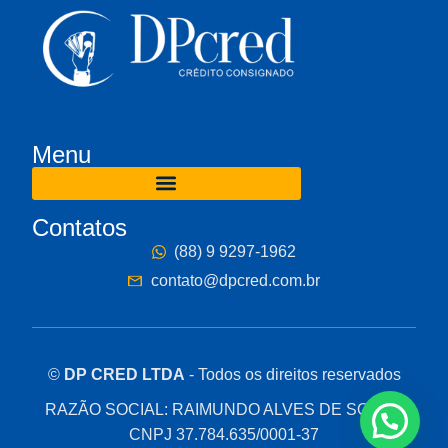
Menu
Contatos
(88) 9 9297-1962
contato@dpcred.com.br
©
DP CRED LTDA
- Todos os direitos reservados
RAZÃO SOCIAL: RAIMUNDO ALVES DE SOUSA
CNPJ 37.784.635/0001-37