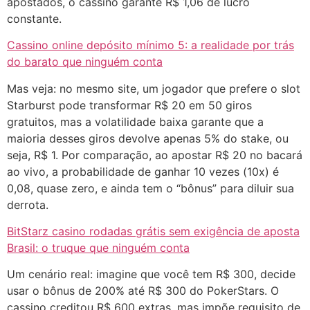
apostados, o cassino garante R$ 1,06 de lucro
constante.
Cassino online depósito mínimo 5: a realidade por trás
do barato que ninguém conta
Mas veja: no mesmo site, um jogador que prefere o slot
Starburst pode transformar R$ 20 em 50 giros
gratuitos, mas a volatilidade baixa garante que a
maioria desses giros devolve apenas 5% do stake, ou
seja, R$ 1. Por comparação, ao apostar R$ 20 no bacará
ao vivo, a probabilidade de ganhar 10 vezes (10x) é
0,08, quase zero, e ainda tem o “bônus” para diluir sua
derrota.
BitStarz casino rodadas grátis sem exigência de aposta
Brasil: o truque que ninguém conta
Um cenário real: imagine que você tem R$ 300, decide
usar o bônus de 200% até R$ 300 do PokerStars. O
cassino creditou R$ 600 extras, mas impõe requisito de