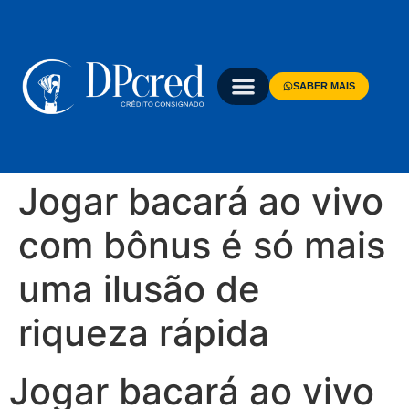
SABER MAIS
Jogar bacará ao vivo
com bônus é só mais
uma ilusão de
riqueza rápida
Jogar bacará ao vivo