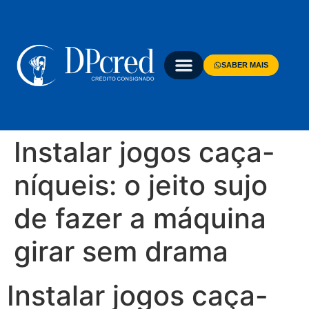
SABER MAIS
Instalar jogos caça-
níqueis: o jeito sujo
de fazer a máquina
girar sem drama
Instalar jogos caça-