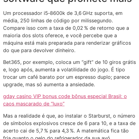
Um processador i5‑8600k de 3,6 GHz suporta, em
média, 250 linhas de código por milissegundo.
Compare isso com a taxa de 0,02 % de retorno que a
maioria dos slots oferece, e você percebe que a
máquina está mais preparada para renderizar gráficos
do que para devolver dinheiro.
Bet365, por exemplo, coloca um “gift” de 10 giros grátis
e, logo após, aumenta a volatilidade do jogo. É tipo
trocar um café barato por um espresso duplo; parece
upgrade, mas só aumenta a ansiedade.
gday casino VIP bonus code bônus especial Brasil: o
caos mascarado de “luxo”
Mas a realidade é que, ao instalar o Starburst, o número
de símbolos explosivos cresce de 6 para 10, e a taxa de
acerto cai de 5,7 % para 4,3 %. A matemática fica tão
fria quanto o gelo do refrigerador da sua avó.