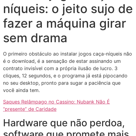
níqueis: o jeito sujo de
fazer a máquina girar
sem drama
O primeiro obstáculo ao instalar jogos caça-níqueis não
é o download, é a sensação de estar assinando um
contrato invisível com a própria ilusão de lucro. 3
cliques, 12 segundos, e o programa já está pipocando
no seu desktop, pronto para sugar a paciência que
você ainda tem.
Saques Relâmpago no Cassino: Nubank Não É
“presente” de Caridade
Hardware que não perdoa,
software que promete mais