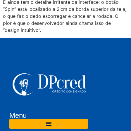
E ainda tem o detalhe irritante da interface: o botão
“Spin” está localizado a 2 cm da borda superior da tela,
o que faz o dedo escorregar e cancelar a rodada. O
pior é que o desenvolvedor ainda chama isso de
“design intuitivo”.
Menu