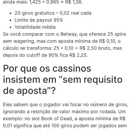
ainda mais: 1,425 * 0,965 ≈ R$ 1,38.
20 giros gratuitos – 0,02 real cada
Limite de payout 95%
Volatilidade média
Se você comparar com o Betway, que oferece 25 spins
sem wagering, mas com aposta mínima de R$ 0,10, o
cálculo se transforma: 25 * 0,10 = R$ 2,50 bruto, mas
depois do cutoff de 90% fica R$ 2,25.
Por que os cassinos
insistem em “sem requisito
de aposta”?
Eles sabem que o jogador vai focar no número de giros,
ignorando a restrição de valor máximo por rodada. Um
exemplo: no slot Book of Dead, a aposta mínima de R$
0,01 significa que até 100 giros podem ser jogados sem