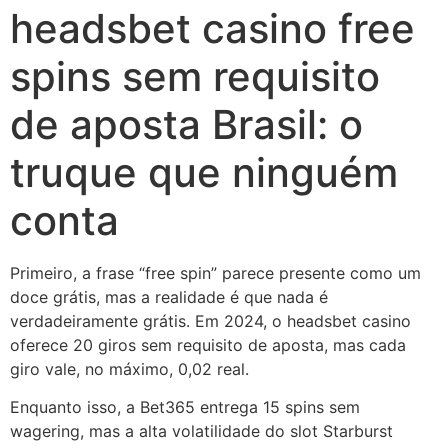
headsbet casino free
spins sem requisito
de aposta Brasil: o
truque que ninguém
conta
Primeiro, a frase “free spin” parece presente como um
doce grátis, mas a realidade é que nada é
verdadeiramente grátis. Em 2024, o headsbet casino
oferece 20 giros sem requisito de aposta, mas cada
giro vale, no máximo, 0,02 real.
Enquanto isso, a Bet365 entrega 15 spins sem
wagering, mas a alta volatilidade do slot Starburst