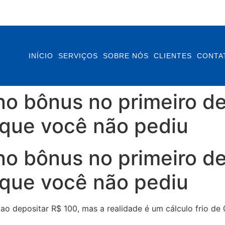
INÍCIO
SERVIÇOS
SOBRE NÓS
CLIENTES
CONTA
o bônus no primeiro de
o que você não pediu
o bônus no primeiro de
o que você não pediu
s ao depositar R$ 100, mas a realidade é um cálculo frio de