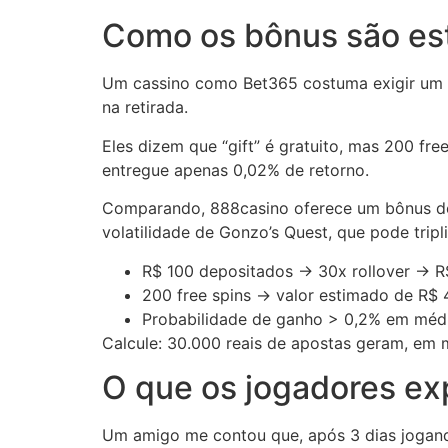
Como os bônus são es
Um cassino como Bet365 costuma exigir um r
na retirada.
Eles dizem que “gift” é gratuito, mas 200 fre
entregue apenas 0,02% de retorno.
Comparando, 888casino oferece um bônus de 
volatilidade de Gonzo’s Quest, que pode trip
R$ 100 depositados → 30x rollover → 
200 free spins → valor estimado de R$ 
Probabilidade de ganho > 0,2% em méd
Calcule: 30.000 reais de apostas geram, em m
O que os jogadores ex
Um amigo me contou que, após 3 dias jogand