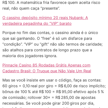
R$ 100. A matemática fria favorece quem aceita risco
real, não quem caça “presente”.
O cassino depósito mínimo 20 reais Nubank: A
verdadeira pegadinha do “VIP” barato
Porque no fim das contas, o cassino ainda é o único
que sai ganhando. O “free” é só um disfarce para
“condição”. “VIP” ou “gift” não são termos de caridade;
são atalhos para contratos de longo prazo que a
maioria dos jogadores ignora.
Pinnacle Casino 85 Rodadas Grátis Apenas com
Cadastro Brasil: O Truque que Não Vale Um Real
Mas se você insiste em usar o código, faça as contas:
60 giros = 0,10 real por giro = R$ 6,00 de risco implícito;
bônus de 100 % até R$ 100 = R$ 95,00 efetivo após 5 %
de comissão; rollover 30× = R$ 285,00 de apostas
necessárias. Se você pode girar 200 giros por dia,