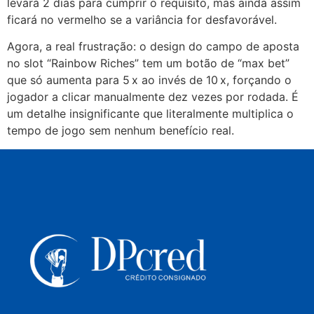
levará 2 dias para cumprir o requisito, mas ainda assim
ficará no vermelho se a variância for desfavorável.
Agora, a real frustração: o design do campo de aposta
no slot “Rainbow Riches” tem um botão de “max bet”
que só aumenta para 5 x ao invés de 10 x, forçando o
jogador a clicar manualmente dez vezes por rodada. É
um detalhe insignificante que literalmente multiplica o
tempo de jogo sem nenhum benefício real.