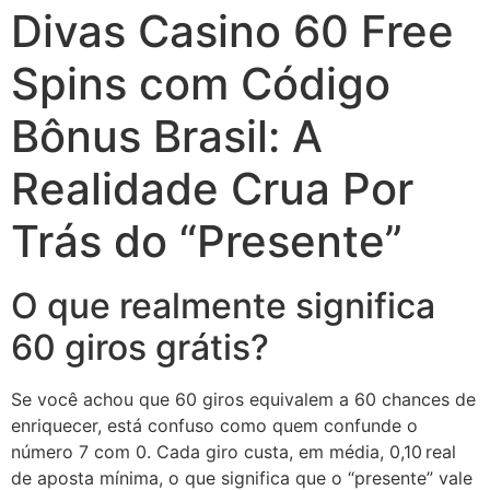
Divas Casino 60 Free
Spins com Código
Bônus Brasil: A
Realidade Crua Por
Trás do “Presente”
O que realmente significa
60 giros grátis?
Se você achou que 60 giros equivalem a 60 chances de
enriquecer, está confuso como quem confunde o
número 7 com 0. Cada giro custa, em média, 0,10 real
de aposta mínima, o que significa que o “presente” vale