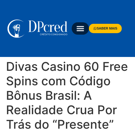
SABER MAIS
Divas Casino 60 Free
Spins com Código
Bônus Brasil: A
Realidade Crua Por
Trás do “Presente”