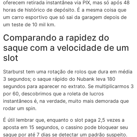
oferecem retirada instantânea via PIX, mas só após 48
horas de histórico de depósito. É a mesma coisa que
um carro esportivo que só sai da garagem depois de
um teste de 10 mil km.
Comparando a rapidez do
saque com a velocidade de um
slot
Starburst tem uma rotação de rolos que dura em média
3 segundos; o saque rápido do Nubank leva 180
segundos para aparecer no extrato. Se multiplicarmos 3
por 60, descobrimos que a roleta de lucros
instantâneos é, na verdade, muito mais demorada que
rodar um spin.
É útil lembrar que, enquanto o slot paga 2,5 vezes a
aposta em 15 segundos, o cassino pode bloquear seu
saque por até 7 dias se detectar um padrão suspeito.