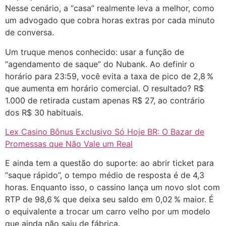
Nesse cenário, a “casa” realmente leva a melhor, como
um advogado que cobra horas extras por cada minuto
de conversa.
Um truque menos conhecido: usar a função de
“agendamento de saque” do Nubank. Ao definir o
horário para 23:59, você evita a taxa de pico de 2,8 %
que aumenta em horário comercial. O resultado? R$
1.000 de retirada custam apenas R$ 27, ao contrário
dos R$ 30 habituais.
Lex Casino Bônus Exclusivo Só Hoje BR: O Bazar de
Promessas que Não Vale um Real
E ainda tem a questão do suporte: ao abrir ticket para
“saque rápido”, o tempo médio de resposta é de 4,3
horas. Enquanto isso, o cassino lança um novo slot com
RTP de 98,6 % que deixa seu saldo em 0,02 % maior. É
o equivalente a trocar um carro velho por um modelo
que ainda não saiu de fábrica.