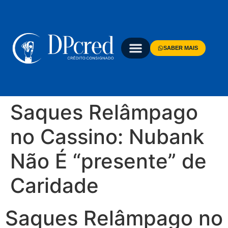
SABER MAIS
Saques Relâmpago
no Cassino: Nubank
Não É “presente” de
Caridade
Saques Relâmpago no