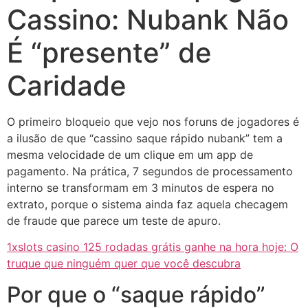
Cassino: Nubank Não
É “presente” de
Caridade
O primeiro bloqueio que vejo nos foruns de jogadores é
a ilusão de que “cassino saque rápido nubank” tem a
mesma velocidade de um clique em um app de
pagamento. Na prática, 7 segundos de processamento
interno se transformam em 3 minutos de espera no
extrato, porque o sistema ainda faz aquela checagem
de fraude que parece um teste de apuro.
1xslots casino 125 rodadas grátis ganhe na hora hoje: O
truque que ninguém quer que você descubra
Por que o “saque rápido”