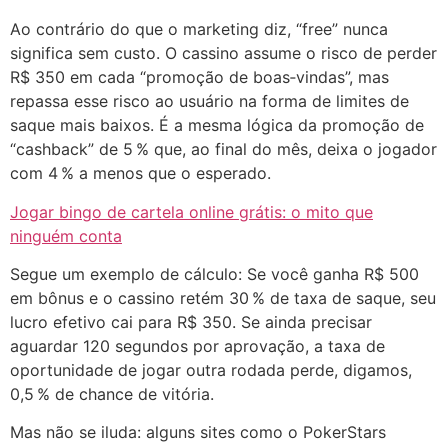
Ao contrário do que o marketing diz, “free” nunca
significa sem custo. O cassino assume o risco de perder
R$ 350 em cada “promoção de boas‑vindas”, mas
repassa esse risco ao usuário na forma de limites de
saque mais baixos. É a mesma lógica da promoção de
“cashback” de 5 % que, ao final do mês, deixa o jogador
com 4 % a menos que o esperado.
Jogar bingo de cartela online grátis: o mito que
ninguém conta
Segue um exemplo de cálculo: Se você ganha R$ 500
em bônus e o cassino retém 30 % de taxa de saque, seu
lucro efetivo cai para R$ 350. Se ainda precisar
aguardar 120 segundos por aprovação, a taxa de
oportunidade de jogar outra rodada perde, digamos,
0,5 % de chance de vitória.
Mas não se iluda: alguns sites como o PokerStars