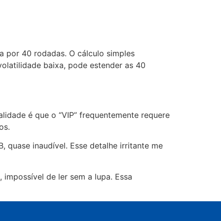
ta por 40 rodadas. O cálculo simples
volatilidade baixa, pode estender as 40
alidade é que o “VIP” frequentemente requere
os.
 quase inaudível. Esse detalhe irritante me
 impossível de ler sem a lupa. Essa