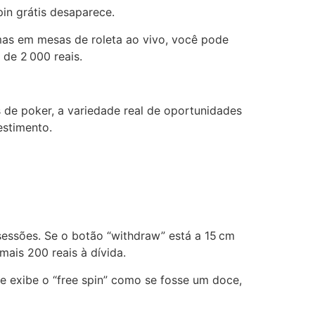
in grátis desaparece.
mas em mesas de roleta ao vivo, você pode
 de 2 000 reais.
 de poker, a variedade real de oportunidades
estimento.
sessões. Se o botão “withdraw” está a 15 cm
ais 200 reais à dívida.
e exibe o “free spin” como se fosse um doce,