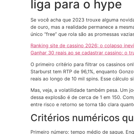
liga para o hype
Se você acha que 2023 trouxe alguma novid
de ouro, mas a realidade permanece a mesma:
único “free” que rola são as promessas vazias
Ranking site de cassino 2026: o colapso ine
Ganhar 30 reais ao se cadastrar cassino: o 
O primeiro critério para filtrar os cassinos 
Starburst tem RTP de 96,1%, enquanto Gonzo’
reais ao longo de 10 mil spins. Esse cálculo 
Mas, veja, a volatilidade também pesa. Um j
dessa explosão é de cerca de 1 em 150. Comp
entre risco e retorno se torna tão clara quant
Critérios numéricos q
Primeiro número: tempo médio de saque. Enq