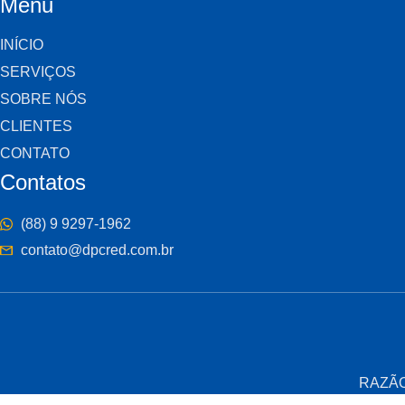
Menu
INÍCIO
SERVIÇOS
SOBRE NÓS
CLIENTES
CONTATO
Contatos
(88) 9 9297-1962
contato@dpcred.com.br
RAZÃO