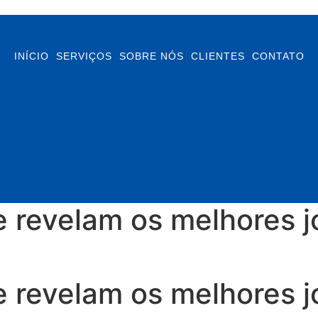
INÍCIO
SERVIÇOS
SOBRE NÓS
CLIENTES
CONTATO
e revelam os melhores 
e revelam os melhores 