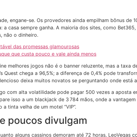
ade, engane-se. Os provedores ainda empilham bônus de 
 a casa sempre ganha. A maioria dos sites, como Bet365, 
, não o dinheiro.
vitável das promessas glamourosas
truque que custa pouco e vale ainda menos
online melhores jogos não é o banner reluzente, mas a taxa
s Quest chega a 96,5%; a diferença de 0,4% pode transfo
silencioso deixa muitos novatos se perguntando onde está a
ogo com alta volatilidade pode pagar 500 vezes a aposta 
are isso a um blackjack de 3 784 mãos, onde a vantagem 
o a tinta velha de um motel “VIP”.
ue poucos divulgam
uanto alguns cassinos demoram até 72 horas, LeoVegas cos