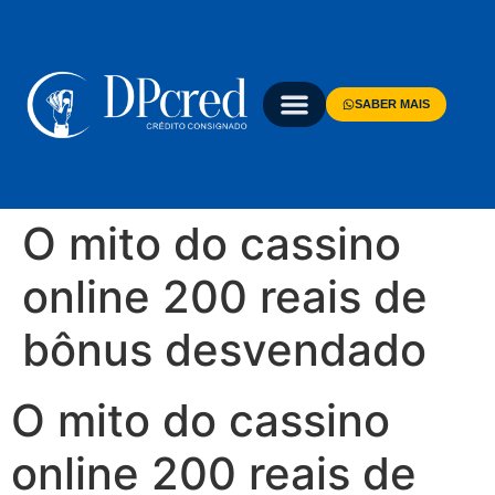
SABER MAIS
O mito do cassino
online 200 reais de
bônus desvendado
O mito do cassino
online 200 reais de