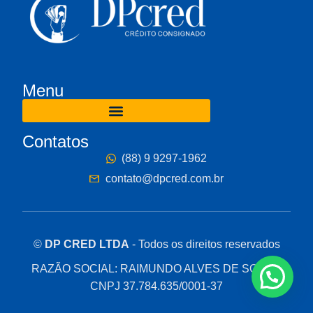
Menu
Contatos
(88) 9 9297-1962
contato@dpcred.com.br
©
DP CRED LTDA
- Todos os direitos reservados
RAZÃO SOCIAL: RAIMUNDO ALVES DE SOUSA
CNPJ 37.784.635/0001-37