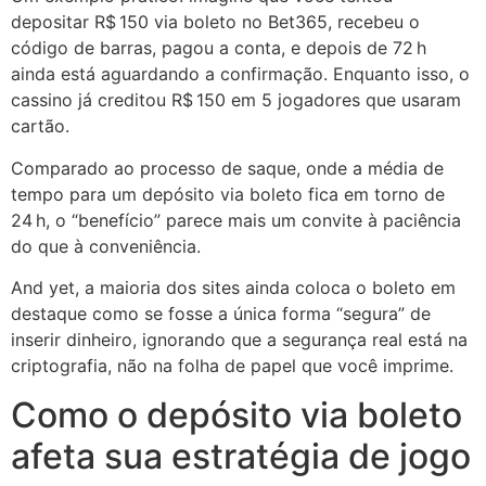
depositar R$ 150 via boleto no Bet365, recebeu o
código de barras, pagou a conta, e depois de 72 h
ainda está aguardando a confirmação. Enquanto isso, o
cassino já creditou R$ 150 em 5 jogadores que usaram
cartão.
Comparado ao processo de saque, onde a média de
tempo para um depósito via boleto fica em torno de
24 h, o “benefício” parece mais um convite à paciência
do que à conveniência.
And yet, a maioria dos sites ainda coloca o boleto em
destaque como se fosse a única forma “segura” de
inserir dinheiro, ignorando que a segurança real está na
criptografia, não na folha de papel que você imprime.
Como o depósito via boleto
afeta sua estratégia de jogo