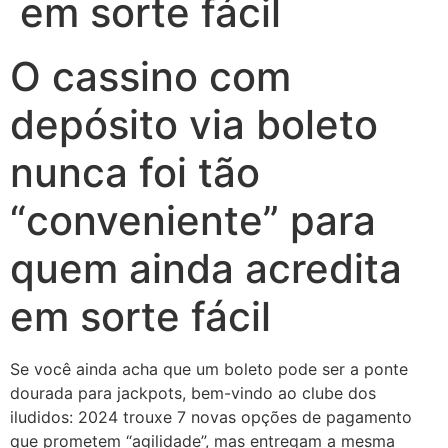
em sorte fácil
O cassino com
depósito via boleto
nunca foi tão
“conveniente” para
quem ainda acredita
em sorte fácil
Se você ainda acha que um boleto pode ser a ponte
dourada para jackpots, bem-vindo ao clube dos
iludidos: 2024 trouxe 7 novas opções de pagamento
que prometem “agilidade”, mas entregam a mesma