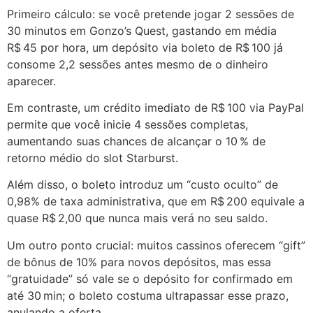
Primeiro cálculo: se você pretende jogar 2 sessões de
30 minutos em Gonzo’s Quest, gastando em média
R$ 45 por hora, um depósito via boleto de R$ 100 já
consome 2,2 sessões antes mesmo de o dinheiro
aparecer.
Em contraste, um crédito imediato de R$ 100 via PayPal
permite que você inicie 4 sessões completas,
aumentando suas chances de alcançar o 10 % de
retorno médio do slot Starburst.
Além disso, o boleto introduz um “custo oculto” de
0,98% de taxa administrativa, que em R$ 200 equivale a
quase R$ 2,00 que nunca mais verá no seu saldo.
Um outro ponto crucial: muitos cassinos oferecem “gift”
de bônus de 10% para novos depósitos, mas essa
“gratuidade” só vale se o depósito for confirmado em
até 30 min; o boleto costuma ultrapassar esse prazo,
anulando a oferta.