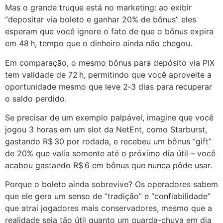
Mas o grande truque está no marketing: ao exibir
“depositar via boleto e ganhar 20% de bônus” eles
esperam que você ignore o fato de que o bônus expira
em 48 h, tempo que o dinheiro ainda não chegou.
Em comparação, o mesmo bônus para depósito via PIX
tem validade de 72 h, permitindo que você aproveite a
oportunidade mesmo que leve 2‑3 dias para recuperar
o saldo perdido.
Se precisar de um exemplo palpável, imagine que você
jogou 3 horas em um slot da NetEnt, como Starburst,
gastando R$ 30 por rodada, e recebeu um bônus “gift”
de 20% que valia somente até o próximo dia útil – você
acabou gastando R$ 6 em bônus que nunca pôde usar.
Porque o boleto ainda sobrevive? Os operadores sabem
que ele gera um senso de “tradição” e “confiabilidade”
que atrai jogadores mais conservadores, mesmo que a
realidade seja tão útil quanto um guarda-chuva em dia