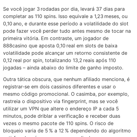
Se você jogar 3 rodadas por dia, levará 37 dias para
completar as 110 spins. Isso equivale a 1,23 meses, ou
0,10 ano, e durante esse período a volatilidade do slot
pode fazer você perder tudo antes mesmo de tocar na
primeira vitória. Em contraste, um jogador de
888casino que aposta 0,10 real em slots de baixa
volatilidade pode alcançar um retorno consistente de
0,12 real por spin, totalizando 13,2 reais após 110
jogadas – ainda abaixo do limite de ganho imposto.
Outra tática obscura, que nenhum afiliado menciona, é
registrar-se em dois cassinos diferentes e usar o
mesmo código promocional. O casimba, por exemplo,
rastreia o dispositivo via fingerprint, mas se você
utilizar um VPN que altere o endereço IP a cada 5
minutos, pode driblar a verificação e receber duas
vezes o mesmo pacote de 110 spins. O risco de
bloqueio varia de 5 % a 12 % dependendo do algoritmo