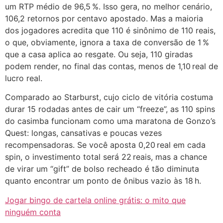
um RTP médio de 96,5 %. Isso gera, no melhor cenário,
106,2 retornos por centavo apostado. Mas a maioria
dos jogadores acredita que 110 é sinônimo de 110 reais,
o que, obviamente, ignora a taxa de conversão de 1 %
que a casa aplica ao resgate. Ou seja, 110 giradas
podem render, no final das contas, menos de 1,10 real de
lucro real.
Comparado ao Starburst, cujo ciclo de vitória costuma
durar 15 rodadas antes de cair um “freeze”, as 110 spins
do casimba funcionam como uma maratona de Gonzo’s
Quest: longas, cansativas e poucas vezes
recompensadoras. Se você aposta 0,20 real em cada
spin, o investimento total será 22 reais, mas a chance
de virar um “gift” de bolso recheado é tão diminuta
quanto encontrar um ponto de ônibus vazio às 18 h.
Jogar bingo de cartela online grátis: o mito que
ninguém conta