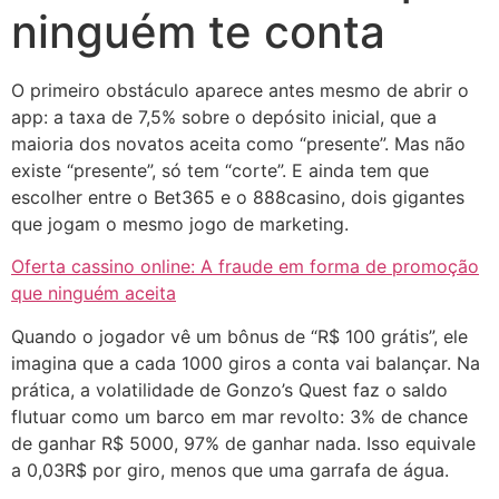
ninguém te conta
O primeiro obstáculo aparece antes mesmo de abrir o
app: a taxa de 7,5% sobre o depósito inicial, que a
maioria dos novatos aceita como “presente”. Mas não
existe “presente”, só tem “corte”. E ainda tem que
escolher entre o Bet365 e o 888casino, dois gigantes
que jogam o mesmo jogo de marketing.
Oferta cassino online: A fraude em forma de promoção
que ninguém aceita
Quando o jogador vê um bônus de “R$ 100 grátis”, ele
imagina que a cada 1000 giros a conta vai balançar. Na
prática, a volatilidade de Gonzo’s Quest faz o saldo
flutuar como um barco em mar revolto: 3% de chance
de ganhar R$ 5000, 97% de ganhar nada. Isso equivale
a 0,03R$ por giro, menos que uma garrafa de água.