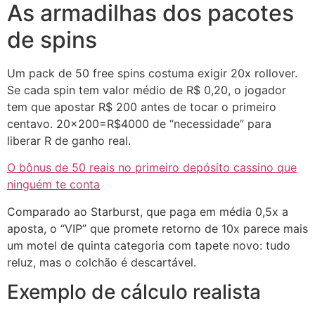
As armadilhas dos pacotes
de spins
Um pack de 50 free spins costuma exigir 20x rollover.
Se cada spin tem valor médio de R$ 0,20, o jogador
tem que apostar R$ 200 antes de tocar o primeiro
centavo. 20×200=R$4000 de “necessidade” para
liberar R de ganho real.
O bônus de 50 reais no primeiro depósito cassino que
ninguém te conta
Comparado ao Starburst, que paga em média 0,5x a
aposta, o “VIP” que promete retorno de 10x parece mais
um motel de quinta categoria com tapete novo: tudo
reluz, mas o colchão é descartável.
Exemplo de cálculo realista