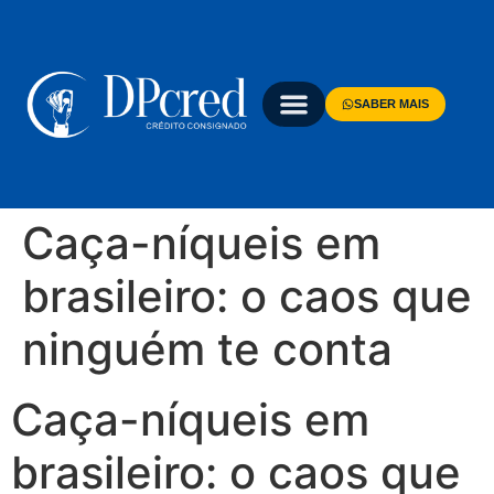
SABER MAIS
Caça-níqueis em
brasileiro: o caos que
ninguém te conta
Caça-níqueis em
brasileiro: o caos que