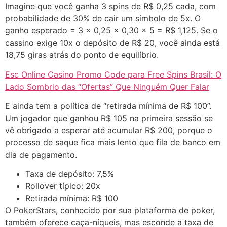
Imagine que você ganha 3 spins de R$ 0,25 cada, com
probabilidade de 30% de cair um símbolo de 5x. O
ganho esperado = 3 × 0,25 × 0,30 × 5 = R$ 1,125. Se o
cassino exige 10x o depósito de R$ 20, você ainda está
18,75 giras atrás do ponto de equilíbrio.
Esc Online Casino Promo Code para Free Spins Brasil: O
Lado Sombrio das “Ofertas” Que Ninguém Quer Falar
E ainda tem a política de “retirada mínima de R$ 100”.
Um jogador que ganhou R$ 105 na primeira sessão se
vê obrigado a esperar até acumular R$ 200, porque o
processo de saque fica mais lento que fila de banco em
dia de pagamento.
Taxa de depósito: 7,5%
Rollover típico: 20x
Retirada mínima: R$ 100
O PokerStars, conhecido por sua plataforma de poker,
também oferece caça-níqueis, mas esconde a taxa de