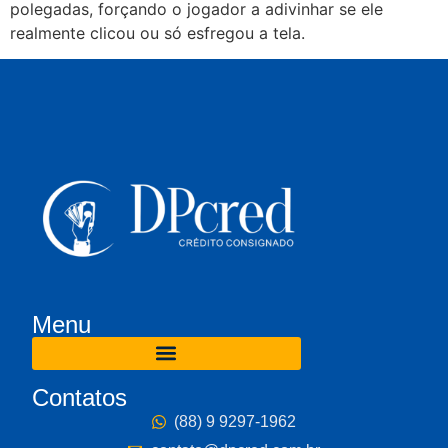
polegadas, forçando o jogador a adivinhar se ele
realmente clicou ou só esfregou a tela.
Menu
Contatos
(88) 9 9297-1962