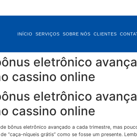
INÍCIO
SERVIÇOS
SOBRE NÓS
CLIENTES
CONTA
ônus eletrônico avança
o cassino online
ônus eletrônico avança
o cassino online
 de bônus eletrônico avançado a cada trimestre, mas pouc
 de “caça-níqueis grátis” como se fosse um presente. Lemb