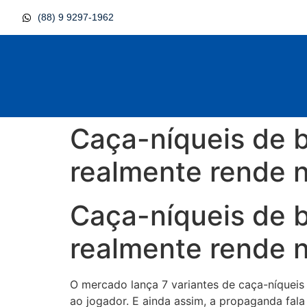
(88) 9 9297-1962
Caça-níqueis de b
realmente rende n
Caça-níqueis de b
realmente rende n
O mercado lança 7 variantes de caça-níqueis
ao jogador. E ainda assim, a propaganda fala