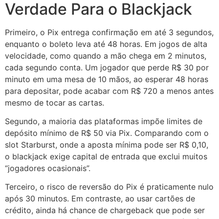
Verdade Para o Blackjack
Primeiro, o Pix entrega confirmação em até 3 segundos,
enquanto o boleto leva até 48 horas. Em jogos de alta
velocidade, como quando a mão chega em 2 minutos,
cada segundo conta. Um jogador que perde R$ 30 por
minuto em uma mesa de 10 mãos, ao esperar 48 horas
para depositar, pode acabar com R$ 720 a menos antes
mesmo de tocar as cartas.
Segundo, a maioria das plataformas impõe limites de
depósito mínimo de R$ 50 via Pix. Comparando com o
slot Starburst, onde a aposta mínima pode ser R$ 0,10,
o blackjack exige capital de entrada que exclui muitos
“jogadores ocasionais”.
Terceiro, o risco de reversão do Pix é praticamente nulo
após 30 minutos. Em contraste, ao usar cartões de
crédito, ainda há chance de chargeback que pode ser