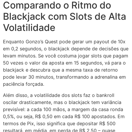
Comparando o Ritmo do
Blackjack com Slots de Alta
Volatilidade
Enquanto Gonzo’s Quest pode gerar um payout de 10x
em 0,2 segundos, o blackjack depende de decisões que
levam minutos. Se você costuma jogar slots que pagam
50 vezes o valor da aposta em 15 segundos, vá para o
blackjack e descubra que a mesma taxa de retorno
pode levar 30 minutos, transformando a adrenalina em
paciência forçada.
Além disso, a volatilidade dos slots faz o bankroll
oscilar drasticamente, mas o blackjack tem variância
previsível: a cada 100 mãos, a margem da casa ronda
0,5%, ou seja, R$ 0,50 em cada R$ 100 apostados. Em
termos de Pix, isso significa que depositar R$ 500
resultará, em média, em perda de R$ 2,50 – quase