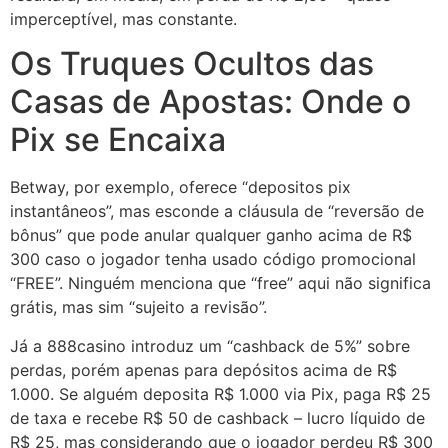
imperceptível, mas constante.
Os Truques Ocultos das
Casas de Apostas: Onde o
Pix se Encaixa
Betway, por exemplo, oferece “depositos pix
instantâneos”, mas esconde a cláusula de “reversão de
bônus” que pode anular qualquer ganho acima de R$
300 caso o jogador tenha usado código promocional
“FREE”. Ninguém menciona que “free” aqui não significa
grátis, mas sim “sujeito a revisão”.
Já a 888casino introduz um “cashback de 5%” sobre
perdas, porém apenas para depósitos acima de R$
1.000. Se alguém deposita R$ 1.000 via Pix, paga R$ 25
de taxa e recebe R$ 50 de cashback – lucro líquido de
R$ 25, mas considerando que o jogador perdeu R$ 300