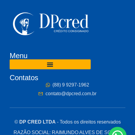
Menu
Contatos
(88) 9 9297-1962
contato@dpcred.com.br
©
DP CRED LTDA
- Todos os direitos reservados
RAZÃO SOCIAL: RAIMUNDO ALVES DE SOUSA