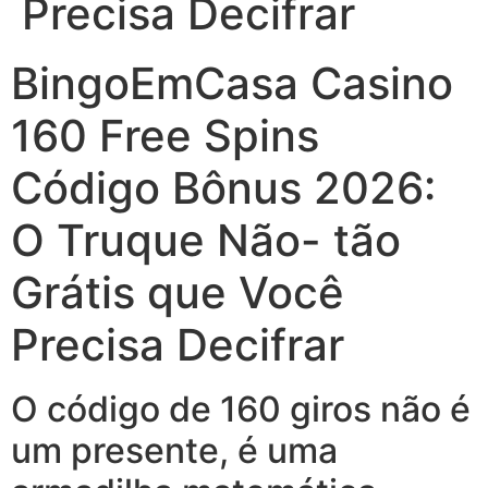
Precisa Decifrar
BingoEmCasa Casino
160 Free Spins
Código Bônus 2026:
O Truque Não- tão
Grátis que Você
Precisa Decifrar
O código de 160 giros não é
um presente, é uma