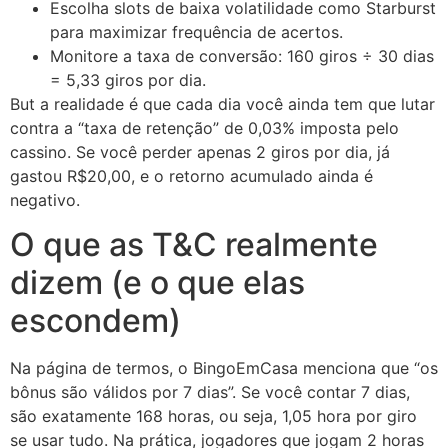
Escolha slots de baixa volatilidade como Starburst
para maximizar frequência de acertos.
Monitore a taxa de conversão: 160 giros ÷ 30 dias
= 5,33 giros por dia.
But a realidade é que cada dia você ainda tem que lutar
contra a “taxa de retenção” de 0,03% imposta pelo
cassino. Se você perder apenas 2 giros por dia, já
gastou R$20,00, e o retorno acumulado ainda é
negativo.
O que as T&C realmente
dizem (e o que elas
escondem)
Na página de termos, o BingoEmCasa menciona que “os
bônus são válidos por 7 dias”. Se você contar 7 dias,
são exatamente 168 horas, ou seja, 1,05 hora por giro
se usar tudo. Na prática, jogadores que jogam 2 horas