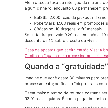
Além disso, a taxa de retenção da maioria do
algum dinheiro, enquanto 88 permanecem pres
Bet365: 2.000 reais de jackpot máximo
PokerStars: 1.500 reais em promoções 
888casino: 10 tiragens “gift” mensais
Se cada tiragem vale 0,20 real em média, 10
desconto de 1% sobre o custo de viver.
Casa de apostas que aceita cartão Visa: a 
O mito do “qual o melhor cassino online” d
Quando a “gratuidade”
Imagine que você gaste 30 minutos para pree
processamento; ao final, o “bingo gratis co
E tem mais: o tempo de retirada costuma ser
93,01 reais líquidos. É como pagar imposto 
Mas não se engane, a maioria dos bônus requ