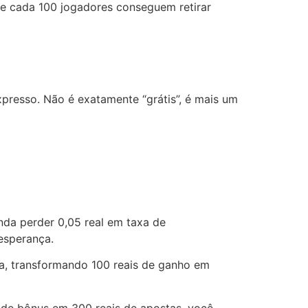
 de cada 100 jogadores conseguem retirar
presso. Não é exatamente “grátis”, é mais um
nda perder 0,05 real em taxa de
esperança.
fa, transformando 100 reais de ganho em
s de bônus em 300 reais de apostas, você