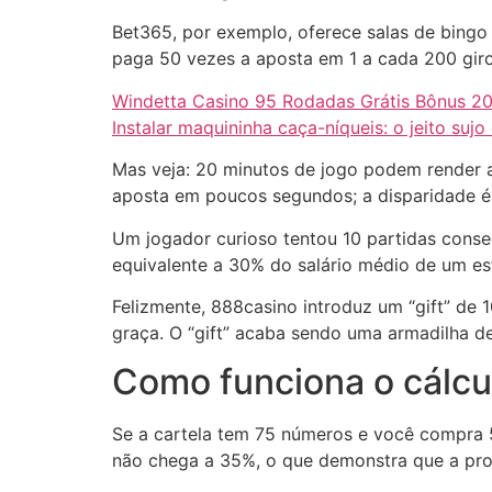
Bet365, por exemplo, oferece salas de bingo
paga 50 vezes a aposta em 1 a cada 200 giro
Windetta Casino 95 Rodadas Grátis Bônus 2
Instalar maquininha caça-níqueis: o jeito suj
Mas veja: 20 minutos de jogo podem render 
aposta em poucos segundos; a disparidade 
Um jogador curioso tentou 10 partidas consec
equivalente a 30% do salário médio de um est
Felizmente, 888casino introduz um “gift” de 1
graça. O “gift” acaba sendo uma armadilha de
Como funciona o cálcul
Se a cartela tem 75 números e você compra 5
não chega a 35%, o que demonstra que a prom