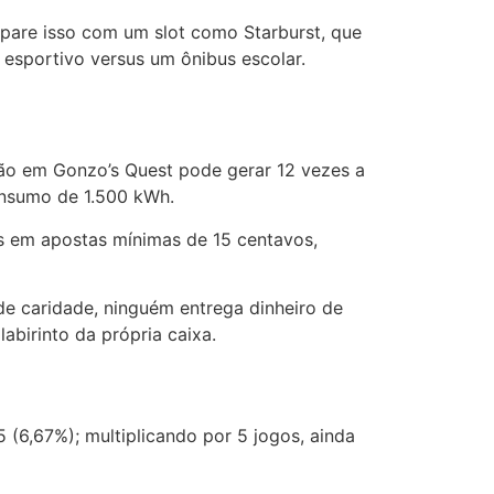
pare isso com um slot como Starburst, que
 esportivo versus um ônibus escolar.
ão em Gonzo’s Quest pode gerar 12 vezes a
nsumo de 1.500 kWh.
is em apostas mínimas de 15 centavos,
 de caridade, ninguém entrega dinheiro de
abirinto da própria caixa.
(6,67%); multiplicando por 5 jogos, ainda