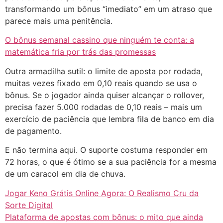
transformando um bônus “imediato” em um atraso que
parece mais uma penitência.
O bônus semanal cassino que ninguém te conta: a
matemática fria por trás das promessas
Outra armadilha sutil: o limite de aposta por rodada,
muitas vezes fixado em 0,10 reais quando se usa o
bônus. Se o jogador ainda quiser alcançar o rollover,
precisa fazer 5.000 rodadas de 0,10 reais – mais um
exercício de paciência que lembra fila de banco em dia
de pagamento.
E não termina aqui. O suporte costuma responder em
72 horas, o que é ótimo se a sua paciência for a mesma
de um caracol em dia de chuva.
Jogar Keno Grátis Online Agora: O Realismo Cru da
Sorte Digital
Plataforma de apostas com bônus: o mito que ainda