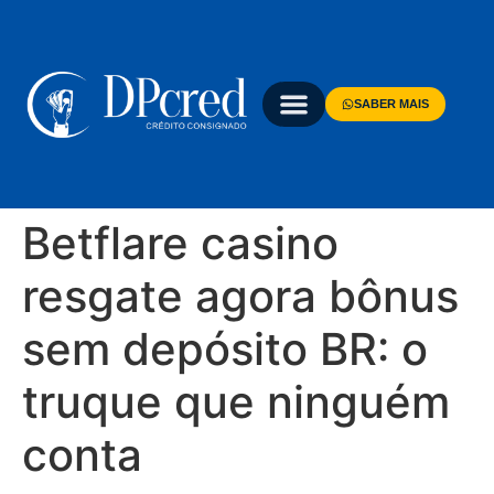
SABER MAIS
Betflare casino
resgate agora bônus
sem depósito BR: o
truque que ninguém
conta