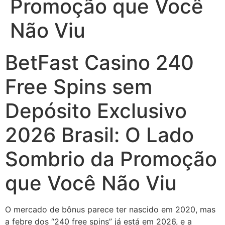
Promoção que Você
Não Viu
BetFast Casino 240
Free Spins sem
Depósito Exclusivo
2026 Brasil: O Lado
Sombrio da Promoção
que Você Não Viu
O mercado de bônus parece ter nascido em 2020, mas
a febre dos “240 free spins” já está em 2026, e a