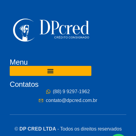
Menu
Contatos
(88) 9 9297-1962
contato@dpcred.com.br
©
DP CRED LTDA
- Todos os direitos reservados