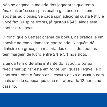
Não se engane: a maioria dos jogadores que tenta
“maximizar” esses spins acaba gastando mais em
apostas adicionais. Se cada spin adicional custa R$1,5 e
você faz 30 spins extras, já gastou R$45, ainda sem
contar o rollover.
O “gift” que o Betfast chama de bonus, na prática, é um
convite ao endividamento controlado. Ninguém dá
dinheiro de graça, e a maioria das casas de apostas
tem margem de lucro entre 2% e 5% nos slots.
E ainda tem o detalhe irritante do layout: o botão
“Reclamar Spins” está em fonte 8pt, quase ilegível, e o
contraste com o fundo azul escuro deixa o usuário com
mais dor de cabeça que uma maratona de 12 horas no
cassino.