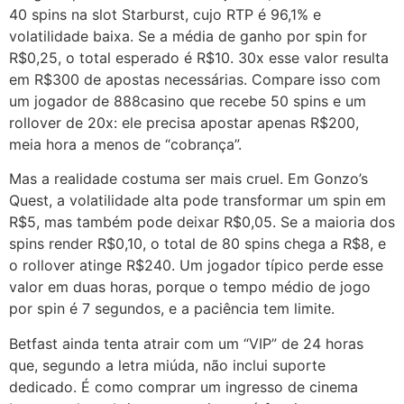
40 spins na slot Starburst, cujo RTP é 96,1% e
volatilidade baixa. Se a média de ganho por spin for
R$0,25, o total esperado é R$10. 30x esse valor resulta
em R$300 de apostas necessárias. Compare isso com
um jogador de 888casino que recebe 50 spins e um
rollover de 20x: ele precisa apostar apenas R$200,
meia hora a menos de “cobrança”.
Mas a realidade costuma ser mais cruel. Em Gonzo’s
Quest, a volatilidade alta pode transformar um spin em
R$5, mas também pode deixar R$0,05. Se a maioria dos
spins render R$0,10, o total de 80 spins chega a R$8, e
o rollover atinge R$240. Um jogador típico perde esse
valor em duas horas, porque o tempo médio de jogo
por spin é 7 segundos, e a paciência tem limite.
Betfast ainda tenta atrair com um “VIP” de 24 horas
que, segundo a letra miúda, não inclui suporte
dedicado. É como comprar um ingresso de cinema