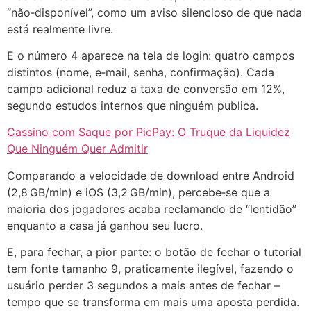
“não‑disponível”, como um aviso silencioso de que nada
está realmente livre.
E o número 4 aparece na tela de login: quatro campos
distintos (nome, e‑mail, senha, confirmação). Cada
campo adicional reduz a taxa de conversão em 12%,
segundo estudos internos que ninguém publica.
Cassino com Saque por PicPay: O Truque da Liquidez
Que Ninguém Quer Admitir
Comparando a velocidade de download entre Android
(2,8 GB/min) e iOS (3,2 GB/min), percebe‑se que a
maioria dos jogadores acaba reclamando de “lentidão”
enquanto a casa já ganhou seu lucro.
E, para fechar, a pior parte: o botão de fechar o tutorial
tem fonte tamanho 9, praticamente ilegível, fazendo o
usuário perder 3 segundos a mais antes de fechar –
tempo que se transforma em mais uma aposta perdida.