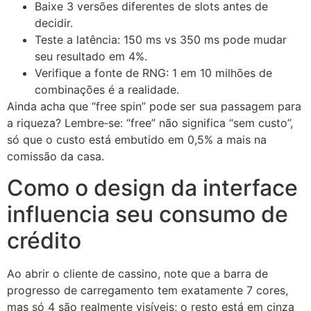
Baixe 3 versões diferentes de slots antes de
decidir.
Teste a latência: 150 ms vs 350 ms pode mudar
seu resultado em 4%.
Verifique a fonte de RNG: 1 em 10 milhões de
combinações é a realidade.
Ainda acha que “free spin” pode ser sua passagem para
a riqueza? Lembre‑se: “free” não significa “sem custo”,
só que o custo está embutido em 0,5% a mais na
comissão da casa.
Como o design da interface
influencia seu consumo de
crédito
Ao abrir o cliente de cassino, note que a barra de
progresso de carregamento tem exatamente 7 cores,
mas só 4 são realmente visíveis; o resto está em cinza