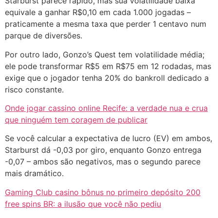
Starburst parece rápido, mas sua volatilidade baixa
equivale a ganhar R$0,10 em cada 1.000 jogadas –
praticamente a mesma taxa que perder 1 centavo num
parque de diversões.
Por outro lado, Gonzo’s Quest tem volatilidade média;
ele pode transformar R$5 em R$75 em 12 rodadas, mas
exige que o jogador tenha 20% do bankroll dedicado a
risco constante.
Onde jogar cassino online Recife: a verdade nua e crua
que ninguém tem coragem de publicar
Se você calcular a expectativa de lucro (EV) em ambos,
Starburst dá -0,03 por giro, enquanto Gonzo entrega
-0,07 – ambos são negativos, mas o segundo parece
mais dramático.
Gaming Club casino bônus no primeiro depósito 200
free spins BR: a ilusão que você não pediu