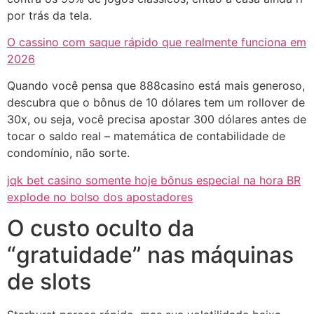
por trás da tela.
O cassino com saque rápido que realmente funciona em
2026
Quando você pensa que 888casino está mais generoso,
descubra que o bônus de 10 dólares tem um rollover de
30x, ou seja, você precisa apostar 300 dólares antes de
tocar o saldo real – matemática de contabilidade de
condomínio, não sorte.
jqk bet casino somente hoje bônus especial na hora BR
explode no bolso dos apostadores
O custo oculto da
“gratuidade” nas máquinas
de slots