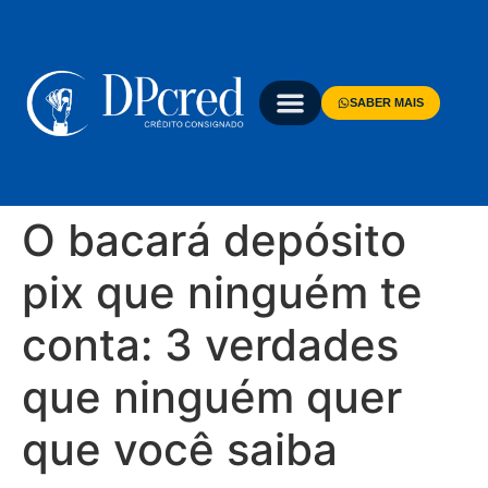
SABER MAIS
O bacará depósito
pix que ninguém te
conta: 3 verdades
que ninguém quer
que você saiba