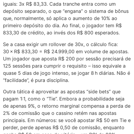
iguais: 3x R$ 83,33. Cada tranche entra como um
depósito separado, o que “engana” o sistema de bônus
que, normalmente, só aplica o aumento de 10% ao
primeiro depósito do dia. Ao final, o jogador tem R$
833,30 de crédito, ao invés dos R$ 800 esperados.
Se a casa exigir um rollover de 30x, o cálculo fica:
30 × R$ 833,30 = R$ 24.999,00 em volume de apostas.
Um jogador que aposta R$ 200 por sessão precisará de
125 sessões para cumprir o requisito – isso equivale a
quase 5 dias de jogo intenso, se jogar 8 h diárias. Não é
“facilidade”, é pura disciplina.
Outra tática é aproveitar as apostas “side bets” que
pagam 1:1, como o “Tie”. Embora a probabilidade seja
de apenas 9%, o retorno marginal compensa a perda de
2% de comissão que o cassino retém nas apostas
principais. Em números: se você apostar R$ 50 em Tie e
perder, perde apenas R$ 0,50 de comissão, enquanto