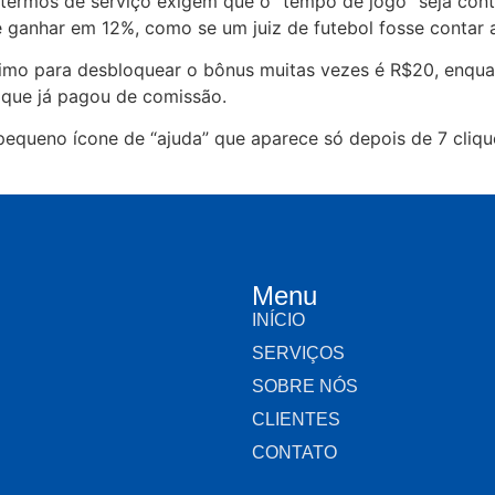
s termos de serviço exigem que o “tempo de jogo” seja con
de ganhar em 12%, como se um juiz de futebol fosse contar
nimo para desbloquear o bônus muitas vezes é R$20, enqu
 que já pagou de comissão.
pequeno ícone de “ajuda” que aparece só depois de 7 cliq
Menu
INÍCIO
SERVIÇOS
SOBRE NÓS
CLIENTES
CONTATO