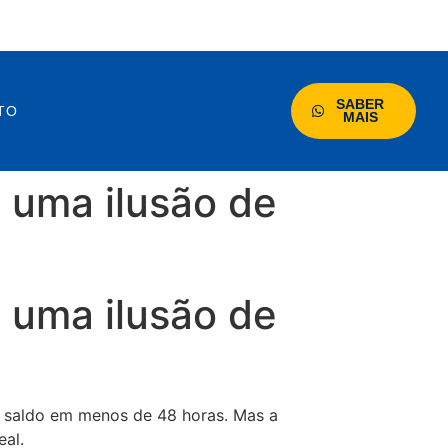
SABER
TO
MAIS
 uma ilusão de
 uma ilusão de
u saldo em menos de 48 horas. Mas a
eal.