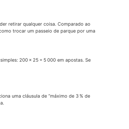
der retirar qualquer coisa. Comparado ao
 é como trocar um passeio de parque por uma
simples: 200 × 25 = 5 000 em apostas. Se
ciona uma cláusula de “máximo de 3 % de
a.