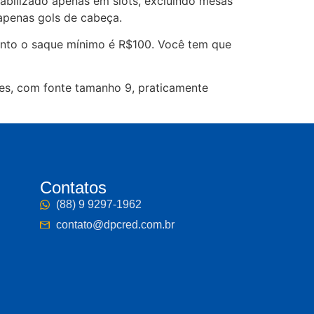
tabilizado apenas em slots, excluindo mesas
 apenas gols de cabeça.
anto o saque mínimo é R$100. Você tem que
ues, com fonte tamanho 9, praticamente
Contatos
(88) 9 9297-1962
contato@dpcred.com.br