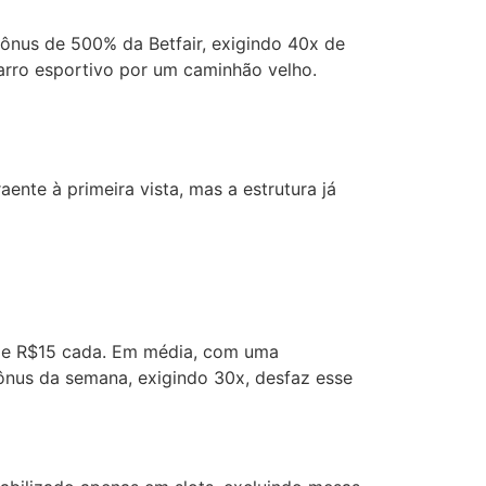
ônus de 500% da Betfair, exigindo 40x de
carro esportivo por um caminhão velho.
ente à primeira vista, mas a estrutura já
s de R$15 cada. Em média, com uma
ônus da semana, exigindo 30x, desfaz esse