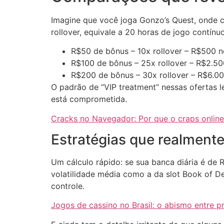
Imagine que você joga Gonzo’s Quest, onde 
rollover, equivale a 20 horas de jogo contí
R$50 de bônus – 10x rollover – R$500 n
R$100 de bônus – 25x rollover – R$2.50
R$200 de bônus – 30x rollover – R$6.00
O padrão de “VIP treatment” nessas ofertas l
está comprometida.
Cracks no Navegador: Por que o craps online
Estratégias que realment
Um cálculo rápido: se sua banca diária é de
volatilidade média como a da slot Book of D
controle.
Jogos de cassino no Brasil: o abismo entre pr