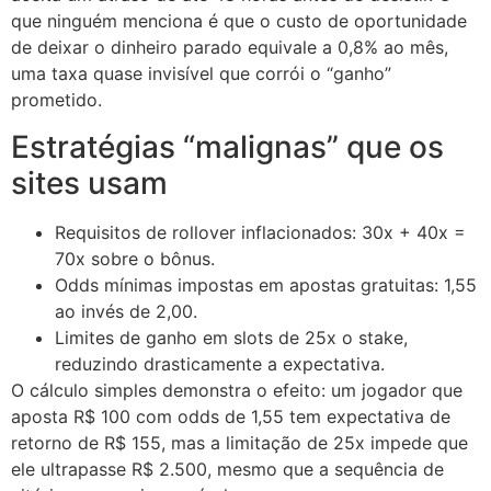
que ninguém menciona é que o custo de oportunidade
de deixar o dinheiro parado equivale a 0,8% ao mês,
uma taxa quase invisível que corrói o “ganho”
prometido.
Estratégias “malignas” que os
sites usam
Requisitos de rollover inflacionados: 30x + 40x =
70x sobre o bônus.
Odds mínimas impostas em apostas gratuitas: 1,55
ao invés de 2,00.
Limites de ganho em slots de 25x o stake,
reduzindo drasticamente a expectativa.
O cálculo simples demonstra o efeito: um jogador que
aposta R$ 100 com odds de 1,55 tem expectativa de
retorno de R$ 155, mas a limitação de 25x impede que
ele ultrapasse R$ 2.500, mesmo que a sequência de