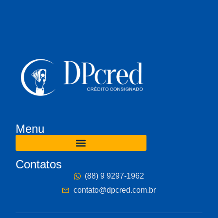
Menu
Contatos
(88) 9 9297-1962
contato@dpcred.com.br