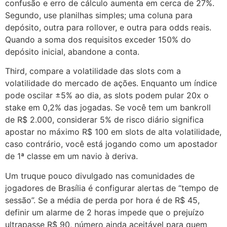
confusão e erro de cálculo aumenta em cerca de 27%.
Segundo, use planilhas simples; uma coluna para
depósito, outra para rollover, e outra para odds reais.
Quando a soma dos requisitos exceder 150% do
depósito inicial, abandone a conta.
Third, compare a volatilidade das slots com a
volatilidade do mercado de ações. Enquanto um índice
pode oscilar ±5% ao dia, as slots podem pular 20x o
stake em 0,2% das jogadas. Se você tem um bankroll
de R$ 2.000, considerar 5% de risco diário significa
apostar no máximo R$ 100 em slots de alta volatilidade,
caso contrário, você está jogando como um apostador
de 1ª classe em um navio à deriva.
Um truque pouco divulgado nas comunidades de
jogadores de Brasília é configurar alertas de “tempo de
sessão”. Se a média de perda por hora é de R$ 45,
definir um alarme de 2 horas impede que o prejuízo
ultrapasse R$ 90, número ainda aceitável para quem