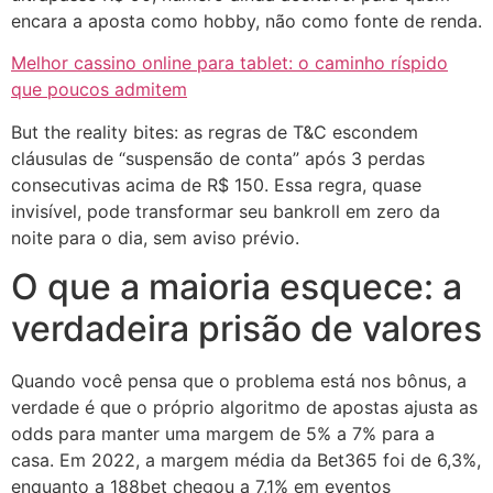
encara a aposta como hobby, não como fonte de renda.
Melhor cassino online para tablet: o caminho ríspido
que poucos admitem
But the reality bites: as regras de T&C escondem
cláusulas de “suspensão de conta” após 3 perdas
consecutivas acima de R$ 150. Essa regra, quase
invisível, pode transformar seu bankroll em zero da
noite para o dia, sem aviso prévio.
O que a maioria esquece: a
verdadeira prisão de valores
Quando você pensa que o problema está nos bônus, a
verdade é que o próprio algoritmo de apostas ajusta as
odds para manter uma margem de 5% a 7% para a
casa. Em 2022, a margem média da Bet365 foi de 6,3%,
enquanto a 188bet chegou a 7,1% em eventos