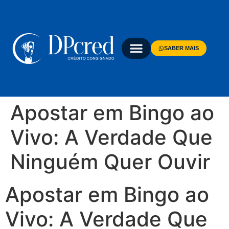
SABER MAIS
Apostar em Bingo ao
Vivo: A Verdade Que
Ninguém Quer Ouvir
Apostar em Bingo ao
Vivo: A Verdade Que