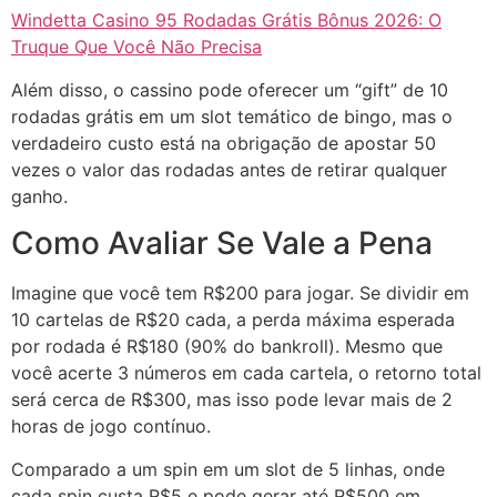
Windetta Casino 95 Rodadas Grátis Bônus 2026: O
Truque Que Você Não Precisa
Além disso, o cassino pode oferecer um “gift” de 10
rodadas grátis em um slot temático de bingo, mas o
verdadeiro custo está na obrigação de apostar 50
vezes o valor das rodadas antes de retirar qualquer
ganho.
Como Avaliar Se Vale a Pena
Imagine que você tem R$200 para jogar. Se dividir em
10 cartelas de R$20 cada, a perda máxima esperada
por rodada é R$180 (90% do bankroll). Mesmo que
você acerte 3 números em cada cartela, o retorno total
será cerca de R$300, mas isso pode levar mais de 2
horas de jogo contínuo.
Comparado a um spin em um slot de 5 linhas, onde
cada spin custa R$5 e pode gerar até R$500 em