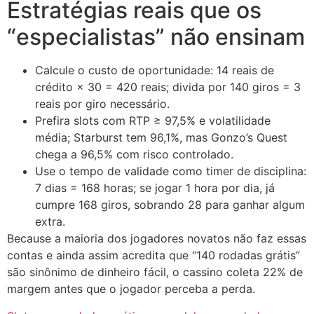
Estratégias reais que os
“especialistas” não ensinam
Calcule o custo de oportunidade: 14 reais de
crédito × 30 = 420 reais; divida por 140 giros = 3
reais por giro necessário.
Prefira slots com RTP ≥ 97,5% e volatilidade
média; Starburst tem 96,1%, mas Gonzo’s Quest
chega a 96,5% com risco controlado.
Use o tempo de validade como timer de disciplina:
7 dias = 168 horas; se jogar 1 hora por dia, já
cumpre 168 giros, sobrando 28 para ganhar algum
extra.
Because a maioria dos jogadores novatos não faz essas
contas e ainda assim acredita que “140 rodadas grátis”
são sinônimo de dinheiro fácil, o cassino coleta 22% de
margem antes que o jogador perceba a perda.