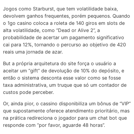
Jogos como Starburst, que tem volatilidade baixa,
devolvem ganhos frequentes, porém pequenos. Quando
o 1go casino coloca a roleta de 140 giros em slots de
alta volatilidade, como “Dead or Alive 2”, a
probabilidade de acertar um pagamento significativo
cai para 12%, tornando o percurso ao objetivo de 420
reais uma jornada de azar.
But a própria arquitetura do site força o usuário a
aceitar um “gift” de devolução de 10% do depósito, e
então o sistema desconta esse valor como se fosse
taxa administrativa, um truque que só um contador de
custos pode perceber.
Or, ainda pior, o cassino disponibiliza um bônus de “VIP”
que supostamente oferece atendimento prioritário, mas
na prática redireciona o jogador para um chat bot que
responde com “por favor, aguarde 48 horas”.