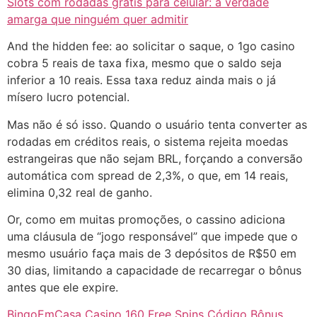
Slots com rodadas grátis para celular: a verdade
amarga que ninguém quer admitir
And the hidden fee: ao solicitar o saque, o 1go casino
cobra 5 reais de taxa fixa, mesmo que o saldo seja
inferior a 10 reais. Essa taxa reduz ainda mais o já
mísero lucro potencial.
Mas não é só isso. Quando o usuário tenta converter as
rodadas em créditos reais, o sistema rejeita moedas
estrangeiras que não sejam BRL, forçando a conversão
automática com spread de 2,3%, o que, em 14 reais,
elimina 0,32 real de ganho.
Or, como em muitas promoções, o cassino adiciona
uma cláusula de “jogo responsável” que impede que o
mesmo usuário faça mais de 3 depósitos de R$50 em
30 dias, limitando a capacidade de recarregar o bônus
antes que ele expire.
BingoEmCasa Casino 160 Free Spins Código Bônus