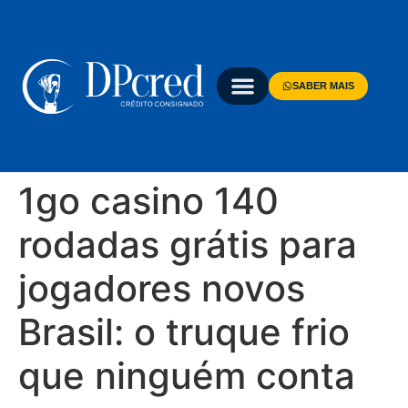
SABER MAIS
1go casino 140
rodadas grátis para
jogadores novos
Brasil: o truque frio
que ninguém conta