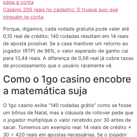
paga a conta
Cassino 200 reais no cadastro: O truque sujo que
ninguém te conta
Porque, digamos, cada rodada gratuita pode valer até
0,10 real de crédito; 140 rodadas resultam em 14 reais
de aposta possível. Se a casa mantiver um retorno ao
jogador (RTP) de 96%, o valor esperado de ganho cai
para 13,44 reais. A diferença de 0,56 real já cobre taxas
de processamento que o usuário raramente vê.
Como o 1go casino encobre
a matemática suja
O 1go casino exibe “140 rodadas grátis” como se fosse
um bônus de Natal, mas a cláusula de rollover pede que
o jogador multiplique o valor recebido por 30 antes de
sacar. Tomemos um exemplo real: 14 reais de crédito ×
30 = 420 reais em apostas necessárias. Se o jogador