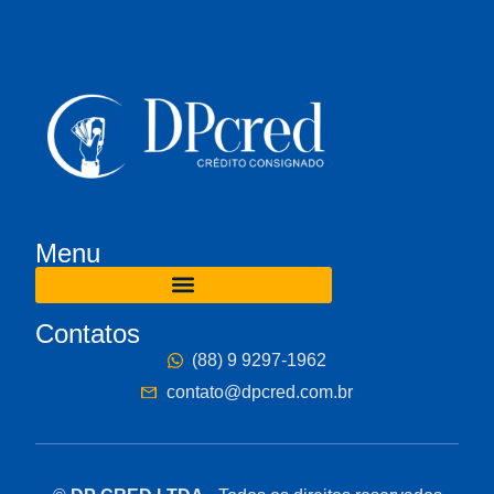
Menu
Contatos
(88) 9 9297-1962
contato@dpcred.com.br