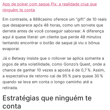
App de poker com saque Pix: a realidade crua que
ninguém te conta
Em contraste, a 888casino oferece um “gift” de 10 reais
que desaparece após 48 horas, como um sorvete que
derrete antes de você conseguir saborear. A diferença
aqui é quase literal: um cliente que perde 48 minutos
tentando encontrar o botão de saque já viu o bônus
evaporar.
Já o Betway insiste que o rollover se aplica somente a
jogos de alta volatilidade, como Gonzo’s Quest, onde a
chance de ganhar 10 vezes a aposta é de 0,7 %. Assim,
a expectativa de retorno cai de 95 % para quase 30 %
quando se leva em conta o longo caminho até a
retirada.
Estratégias que ninguém te
conta